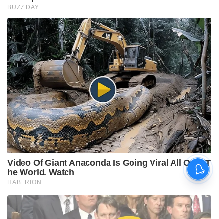
വിദ്യാർഥിയെ മർദിച്ചെന്ന
പരാതിയിൽ പാലക്കാട്
അധ്യാപകനെ
സസ്‌പെൻഡ് ചെയ്തു