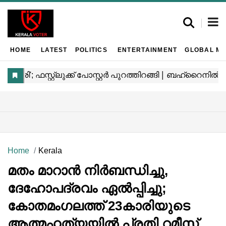
HOME
LATEST
POLITICS
ENTERTAINMENT
GLOBAL MA
Home
Kerala
മതം മാറാൻ നിർബന്ധിച്ചു,
ദേഹോപദ്രവം ഏൽപ്പിച്ചു;
കോതമംഗലത്ത് 23കാരിയുടെ
ആത്മഹത്യയിൽ പ്രതി റമീസ്