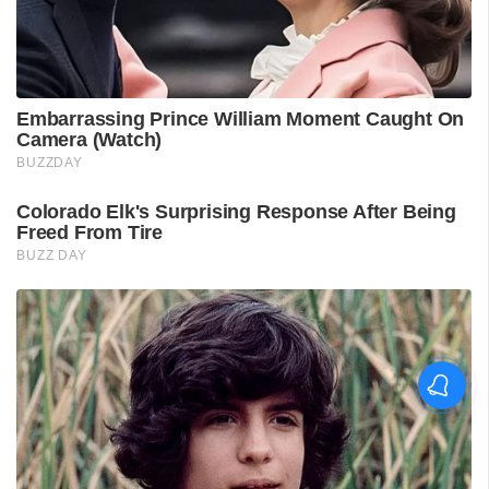
മെസ്സിയുടെ പിതാവ്
ഹോർഹെ മെസ്സി അന്തരിച്ചു