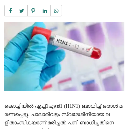
കൊച്ചിയിൽ എച്ച്1എൻ1 (H1N1) ബാധിച്ച് ഒരാൾ മ
രണപ്പെട്ടു. പാലാരിവട്ടം സ്വദേശിനിയായ ല
ളിതാംബികയാണ് മരിച്ചത്. പനി ബാധിച്ചതിനെ