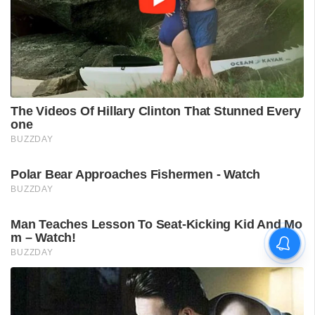
'കാതങ്ങൾ ദൂരെ'; 'ഇറ്റ്സ് എ
മെഡിക്കൽ മിറാക്കിൾ' ആദ്യ
ഗാനം പുറത്ത്