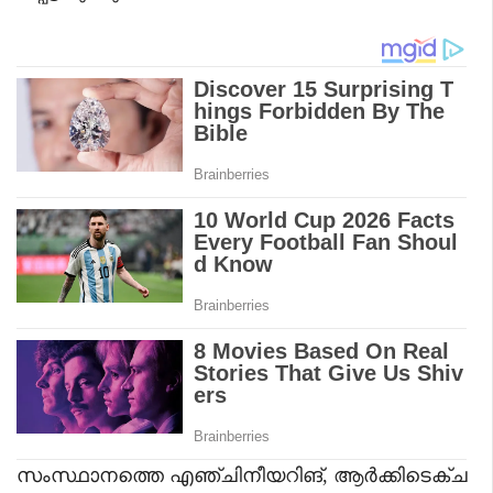
സംസ്ഥാനത്തെ എഞ്ചിനീയറിങ്, ആർക്കിടെക്ച