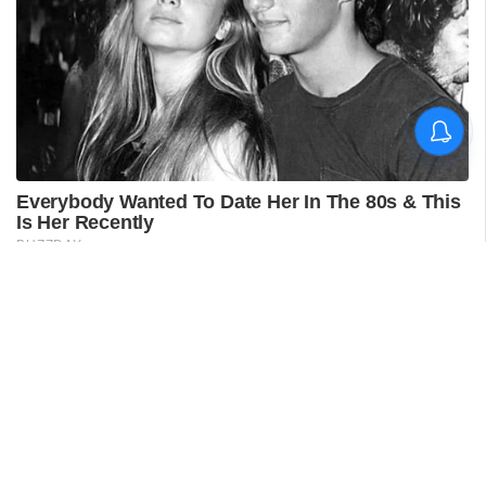
പുനലൂർ ആശുപത്രിയിലെ
സ്വീകരണം;
രോഗികൾക്കുണ്ടായ
ബുദ്ധിമുട്ടിൽ
ആരോഗ്യമന്ത്രിയുടെ
നിലപാട് തേടി
ഡിവൈഎഫ്‌ഐ