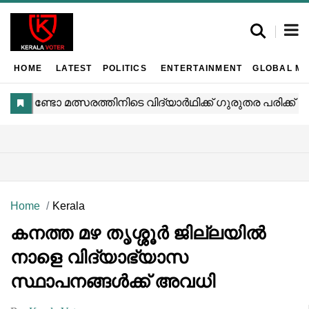
HOME
LATEST
POLITICS
ENTERTAINMENT
GLOBAL MA
Home
Kerala
കനത്ത മഴ തൃശ്ശൂർ ജില്ലയിൽ
നാളെ വിദ്യാഭ്യാസ
സ്ഥാപനങ്ങൾക്ക് അവധി