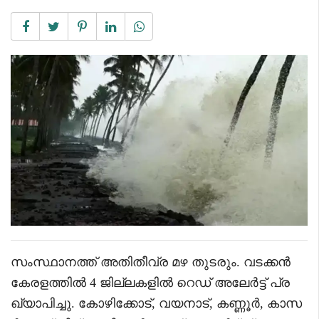
സംസ്ഥാനത്ത് അതിതീവ്ര മഴ തുടരും. വടക്കൻ
കേരളത്തിൽ 4 ജില്ലകളിൽ റെഡ് അലേർട്ട് പ്ര
ഖ്യാപിച്ചു. കോഴിക്കോട്, വയനാട്, കണ്ണൂർ, കാസ