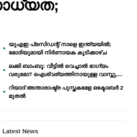
സാധ്യത;
യുഎഇ പ്രസിഡന്റ് നാളെ ഇന്ത്യയിൽ;
മോദിയുമായി നിർണായക കൂടിക്കാഴ്ച
ലക്കി ബാംബൂ: വീട്ടിൽ വെച്ചാൽ ഭാഗ്യം
വരുമോ? ഐശ്വര്യത്തിനായുള്ള വാസ്തു,
ഫെങ് ഷൂയി വിശ്വാസങ്ങൾ
റിയാദ് അന്താരാഷ്ട്ര പുസ്തകമേള ഒക്ടോബർ 2
മുതൽ
Latest News