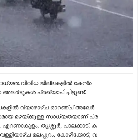
ാധ്യത.വിവിധ ജില്ലകളിൽ കേന്ദ്ര
ർട്ടുകൾ പ്രഖ്യാപിച്ചിട്ടുണ്ട്.
ില്ലകളിൽ വ്യാഴാഴ്ച ഓറഞ്ച് അലേർ
ശക്തമായ മഴയ്ക്കുള്ള സാധ്യതയാണ് പ്ര
കി, എറണാകുളം, തൃശ്ശൂർ, പാലക്കാട്, ക
്ളിയാഴ്ച മലപ്പുറം, കോഴിക്കോട്, വ