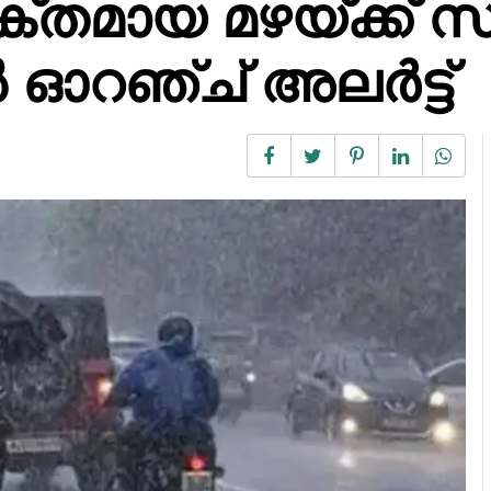
്തമായ മഴയ്ക്ക് 
ൽ ഓറഞ്ച് അലർട്ട്