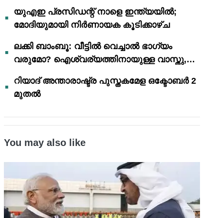
യുഎഇ പ്രസിഡന്റ് നാളെ ഇന്ത്യയിൽ;
മോദിയുമായി നിർണായക കൂടിക്കാഴ്ച
ലക്കി ബാംബൂ: വീട്ടിൽ വെച്ചാൽ ഭാഗ്യം
വരുമോ? ഐശ്വര്യത്തിനായുള്ള വാസ്തു,
ഫെങ് ഷൂയി വിശ്വാസങ്ങൾ
റിയാദ് അന്താരാഷ്ട്ര പുസ്തകമേള ഒക്ടോബർ 2
മുതൽ
You may also like