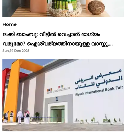
Home
ലക്കി ബാംബൂ: വീട്ടിൽ വെച്ചാൽ ഭാഗ്യം
വരുമോ? ഐശ്വര്യത്തിനായുള്ള വാസ്തു,
Sun,14 Dec 2025
ഫെങ് ഷൂയി വിശ്വാസങ്ങൾ