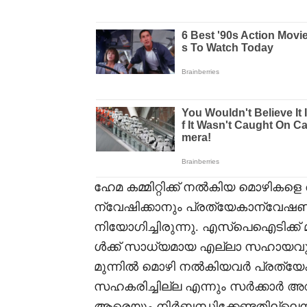
ഹേമ കമ്മിറ്റിക്ക് നൽകിയ മൊഴികള
ന്വേഷിക്കാനും പ്രത്യേകാന്വേ
നിയോഗിച്ചിരുന്നു. എസ്‌പെഐടിക്
ൾക്ക് സാധ്യമായ എല്ലാ സഹായവും ന
മുന്നിൽ മൊഴി നൽകിയവർ പ്രത്യ
സഹകരിച്ചില്ല എന്നും സർക്കാർ അ
ആരെയും നിർബന്ധിക്കേണ്ടതില്ലെന്