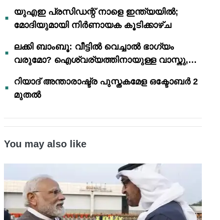
യുഎഇ പ്രസിഡന്റ് നാളെ ഇന്ത്യയിൽ;
മോദിയുമായി നിർണായക കൂടിക്കാഴ്ച
ലക്കി ബാംബൂ: വീട്ടിൽ വെച്ചാൽ ഭാഗ്യം
വരുമോ? ഐശ്വര്യത്തിനായുള്ള വാസ്തു,
ഫെങ് ഷൂയി വിശ്വാസങ്ങൾ
റിയാദ് അന്താരാഷ്ട്ര പുസ്തകമേള ഒക്ടോബർ 2
മുതൽ
You may also like