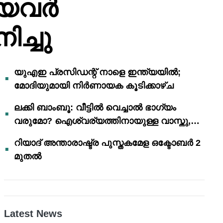
കിയവർ
ച്ചു
യുഎഇ പ്രസിഡന്റ് നാളെ ഇന്ത്യയിൽ;
മോദിയുമായി നിർണായക കൂടിക്കാഴ്ച
ലക്കി ബാംബൂ: വീട്ടിൽ വെച്ചാൽ ഭാഗ്യം
വരുമോ? ഐശ്വര്യത്തിനായുള്ള വാസ്തു,
ഫെങ് ഷൂയി വിശ്വാസങ്ങൾ
റിയാദ് അന്താരാഷ്ട്ര പുസ്തകമേള ഒക്ടോബർ 2
മുതൽ
Latest News