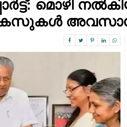
പ്പോർട്ട്: മൊഴി നൽ
;കേസുകൾ അവസാനി