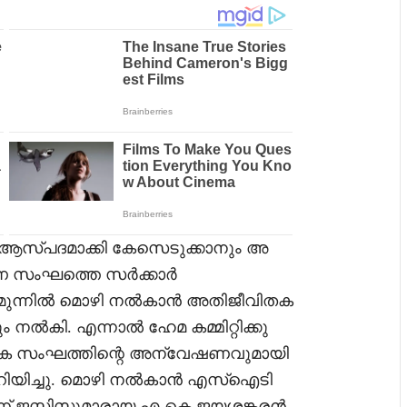
െ ആസ്പദമാക്കി കേസെടുക്കാനും അ
ഷണ സംഘത്തെ സർക്കാർ
ക് മുന്നിൽ മൊഴി നൽകാൻ അതിജീവിതക
ൽകി. എന്നാൽ ഹേമ കമ്മിറ്റിക്കു
േക സംഘത്തിന്റെ അന്വേഷണവുമായി
റിയിച്ചു. മൊഴി നൽകാൻ എസ്‌ഐടി
ന് ജസ്റ്റിസുമാരായ എ കെ.ജയശങ്കരൻ