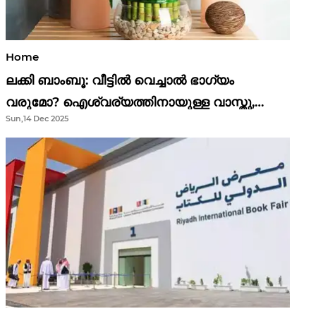
Home
ലക്കി ബാംബൂ: വീട്ടിൽ വെച്ചാൽ ഭാഗ്യം
വരുമോ? ഐശ്വര്യത്തിനായുള്ള വാസ്തു,
Sun,14 Dec 2025
ഫെങ് ഷൂയി വിശ്വാസങ്ങൾ