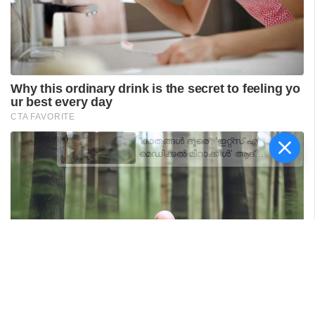
'കാതങ്ങൾ ദൂരെ'; 'ഇറ്റ്സ് എ
മെഡിക്കൽ മിറാക്കിൾ' ആദ്യ
ഗാനം പുറത്ത്