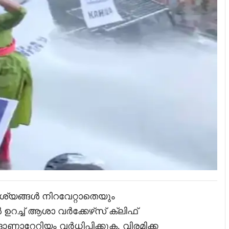
്യങ്ങൾ നിറവേറ്റാതെയും
റച്ച് ആശാ വർക്കേഴ്‌സ് ക്ലിഫ്
ണാറേറിയം വർധിപ്പിക്കുക, വിരമിക്ക