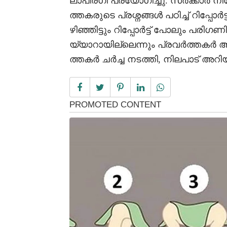
ലാപീരഗി പ്രയോഗിച്ചു. സർക്കാർ ന
ത്തകരുടെ പ്രശ്നങ്ങൾ പഠിച്ച് റിപ്പോർട
ഴിഞ്ഞിട്ടും റിപ്പോർട്ട് പോലും പര
യ്യാറായില്ലെന്നും പ്രവർത്തകർ 
ത്തകർ ചർച്ച നടത്തി, നിലപാട് അറിയി