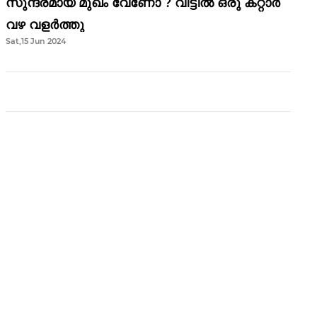
സുന്ദരമായ മുഖം വേണോ ? വീട്ടിൽ ഒരു കറ്റാർ
വഴ വളർത്തു
Sat,15 Jun 2024