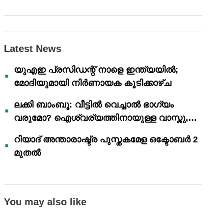
Latest News
യുഎഇ പ്രസിഡന്റ് നാളെ ഇന്ത്യയിൽ;
മോദിയുമായി നിർണായക കൂടിക്കാഴ്ച
ലക്കി ബാംബൂ: വീട്ടിൽ വെച്ചാൽ ഭാഗ്യം
വരുമോ? ഐശ്വര്യത്തിനായുള്ള വാസ്തു,
ഫെങ് ഷൂയി വിശ്വാസങ്ങൾ
റിയാദ് അന്താരാഷ്ട്ര പുസ്തകമേള ഒക്ടോബർ 2
മുതൽ
You may also like