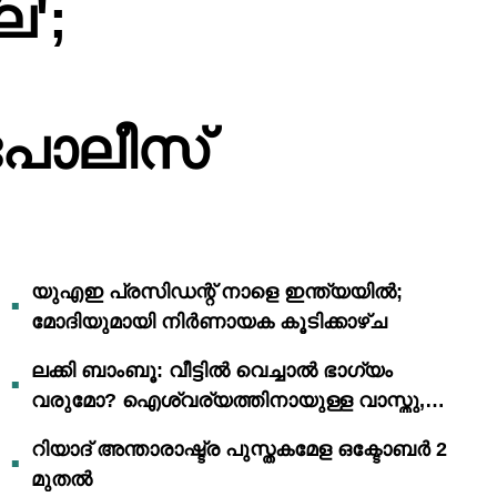
ല';
പോലീസ്
യുഎഇ പ്രസിഡന്റ് നാളെ ഇന്ത്യയിൽ;
മോദിയുമായി നിർണായക കൂടിക്കാഴ്ച
ലക്കി ബാംബൂ: വീട്ടിൽ വെച്ചാൽ ഭാഗ്യം
വരുമോ? ഐശ്വര്യത്തിനായുള്ള വാസ്തു,
ഫെങ് ഷൂയി വിശ്വാസങ്ങൾ
റിയാദ് അന്താരാഷ്ട്ര പുസ്തകമേള ഒക്ടോബർ 2
മുതൽ