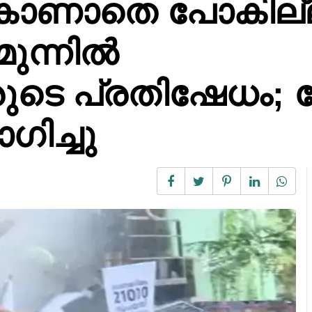
െ കാണാതെ പോകില്
മുന്നിൽ
ുടെ പ്രതിഷേധം; 
ഗിച്ചു