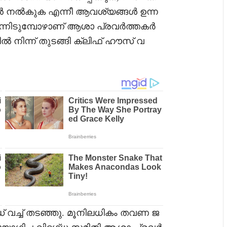
നൽകുക എന്നീ ആവശ്യങ്ങൾ ഉന്ന
 പിന്നിടുമ്പോഴാണ് ആശാ പ്രവർത്തകർ
ിൽ നിന്ന് തുടങ്ങി ക്ലിഫ് ഹൗസ് വ
 വച്ച് തടഞ്ഞു. മൂനിലധികം തവണ ജ