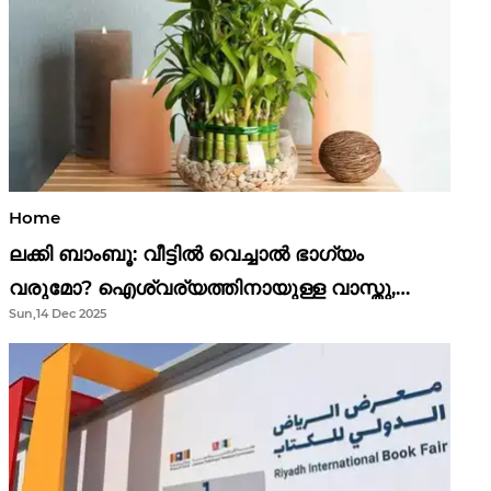
Home
ലക്കി ബാംബൂ: വീട്ടിൽ വെച്ചാൽ ഭാഗ്യം
വരുമോ? ഐശ്വര്യത്തിനായുള്ള വാസ്തു,
Sun,14 Dec 2025
ഫെങ് ഷൂയി വിശ്വാസങ്ങൾ