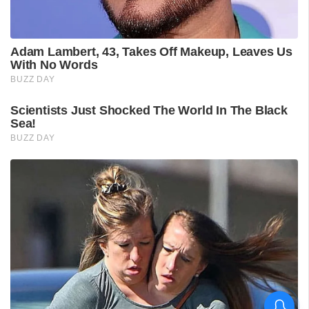
ശ്രീലങ്കൻ പര്യടനം: