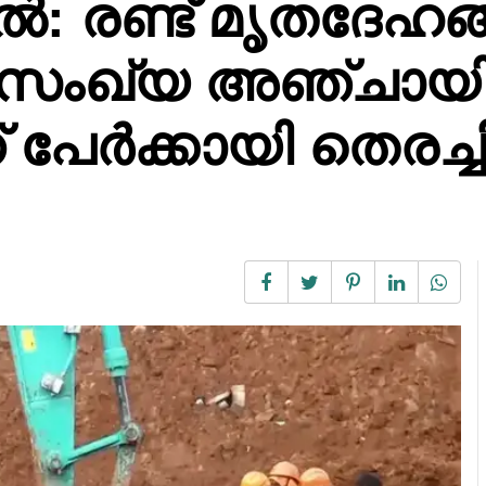
്ചിൽ: രണ്ട് മൃതദേഹ
ണസംഖ്യ അഞ്ചായി
 പേർക്കായി തെരച്