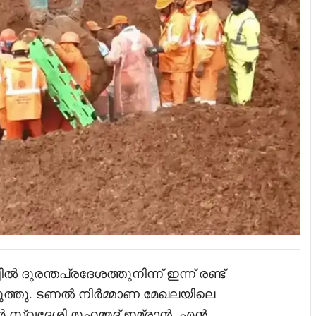
ൽ ദുരന്തപ്രദേശത്തുനിന്ന് ഇന്ന് രണ്ട്
ടുത്തു. ടണൽ നിർമ്മാണ മേഖലയിലെ
ാർ സ്വദേശി മുഹമ്മദ് ഇമ്രാൻ, എൻ