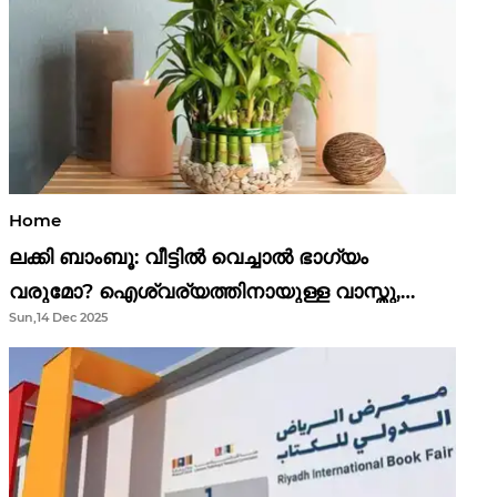
Home
ലക്കി ബാംബൂ: വീട്ടിൽ വെച്ചാൽ ഭാഗ്യം
വരുമോ? ഐശ്വര്യത്തിനായുള്ള വാസ്തു,
Sun,14 Dec 2025
ഫെങ് ഷൂയി വിശ്വാസങ്ങൾ