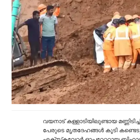
വയനാട് കള്ളാടിയിലുണ്ടായ മണ്ണിടിച്ചി
പേരുടെ മൃതദേഹങ്ങൾ കൂടി കണ്ടെ
എക്സ്‌കവേറ്റർ ഓപ്പറേറ്ററായ ബിഹ