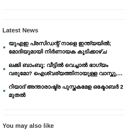
Latest News
യുഎഇ പ്രസിഡന്റ് നാളെ ഇന്ത്യയിൽ;
മോദിയുമായി നിർണായക കൂടിക്കാഴ്ച
ലക്കി ബാംബൂ: വീട്ടിൽ വെച്ചാൽ ഭാഗ്യം
വരുമോ? ഐശ്വര്യത്തിനായുള്ള വാസ്തു,
ഫെങ് ഷൂയി വിശ്വാസങ്ങൾ
റിയാദ് അന്താരാഷ്ട്ര പുസ്തകമേള ഒക്ടോബർ 2
മുതൽ
You may also like