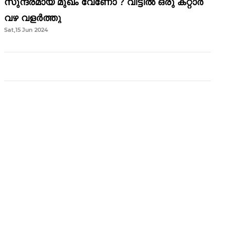
സുന്ദരമായ മുഖം വേണോ ? വീട്ടിൽ ഒരു കറ്റാർ
വഴ വളർത്തു
Sat,15 Jun 2024