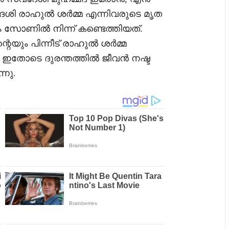
േശി രാഹുൽ ശർമ്മ എന്നിവരുടെ മൃത
ം സോണിൽ നിന്ന് കണ്ടെത്തിയത്.
്റെയും പിന്നീട് രാഹുൽ ശർമ്മ
. ഇതോടെ ദുരന്തത്തിൽ ജീവൻ നഷ്ട
്നു.