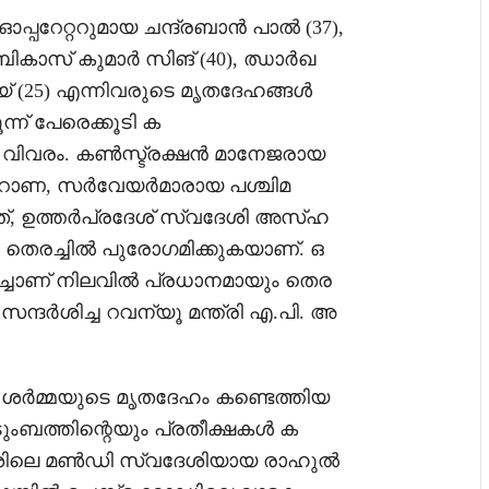
 ഓപ്പറേറ്ററുമായ ചന്ദ്രബാൻ പാൽ (37),
കാസ് കുമാർ സിങ് (40), ഝാർഖ
(25) എന്നിവരുടെ മൃതദേഹങ്ങൾ
ന്ന് പേരെക്കൂടി ക
 വിവരം. കൺസ്ട്രക്ഷൻ മാനേജരായ
ം റാണ, സർവേയർമാരായ പശ്ചിമ
്, ഉത്തർപ്രദേശ് സ്വദേശി അസ്ഹ
ള തെരച്ചിൽ പുരോഗമിക്കുകയാണ്. ഒ
ിച്ചാണ് നിലവിൽ പ്രധാനമായും തെര
സന്ദർശിച്ച റവന്യൂ മന്ത്രി എ.പി. അ
മ്മയുടെ മൃതദേഹം കണ്ടെത്തിയ
ംബത്തിന്റെയും പ്രതീക്ഷകൾ ക
ദേശിലെ മൺഡി സ്വദേശിയായ രാഹുൽ