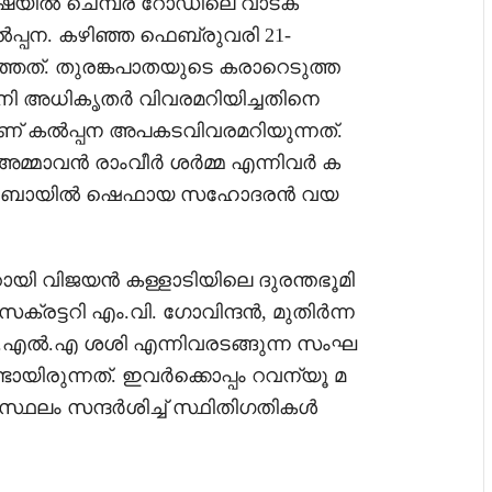
ീക്ഷയിൽ ചെമ്പ്ര റോഡിലെ വാടക
കൽപ്പന. കഴിഞ്ഞ ഫെബ്രുവരി 21-
്ഞത്. തുരങ്കപാതയുടെ കരാറെടുത്ത
്പനി അധികൃതർ വിവരമറിയിച്ചതിനെ
ഴാണ് കൽപ്പന അപകടവിവരമറിയുന്നത്.
, അമ്മാവൻ രാംവീർ ശർമ്മ എന്നിവർ ക
ും ദുബായിൽ ഷെഫായ സഹോദരൻ വയ
ായി വിജയൻ കള്ളാടിയിലെ ദുരന്തഭൂമി
ക്രട്ടറി എം.വി. ഗോവിന്ദൻ, മുതിർന്ന
ം.എൽ.എ ശശി എന്നിവരടങ്ങുന്ന സംഘ
ടായിരുന്നത്. ഇവർക്കൊപ്പം റവന്യൂ മ
്ഥലം സന്ദർശിച്ച് സ്ഥിതിഗതികൾ