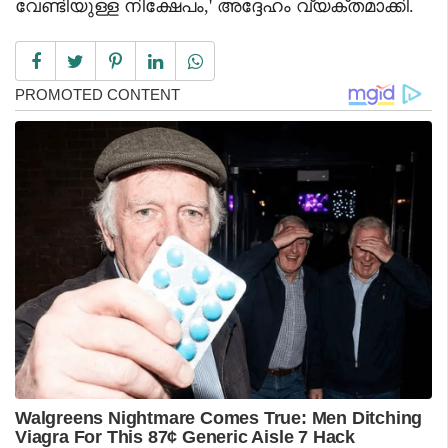
വേണ്ടിയുള്ള നിക്ഷേപം,' അദ്ദേഹം വ്യക്തമാക്കി.