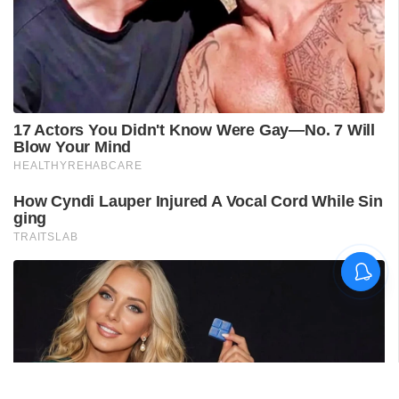
വിദ്യാർഥിയെ മർദിച്ചെന്ന
പരാതിയിൽ പാലക്കാട്
അധ്യാപകനെ
സസ്‌പെൻഡ് ചെയ്തു