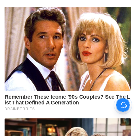
വിദ്യാർഥിയെ മർദിച്ചെന്ന
പരാതിയിൽ പാലക്കാട്
അധ്യാപകനെ
സസ്‌പെൻഡ് ചെയ്തു