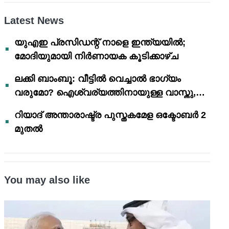
Latest News
യുഎഇ പ്രസിഡന്റ് നാളെ ഇന്ത്യയിൽ;
മോദിയുമായി നിർണായക കൂടിക്കാഴ്ച
ലക്കി ബാംബൂ: വീട്ടിൽ വെച്ചാൽ ഭാഗ്യം
വരുമോ? ഐശ്വര്യത്തിനായുള്ള വാസ്തു,
ഫെങ് ഷൂയി വിശ്വാസങ്ങൾ
റിയാദ് അന്താരാഷ്ട്ര പുസ്തകമേള ഒക്ടോബർ 2
മുതൽ
You may also like