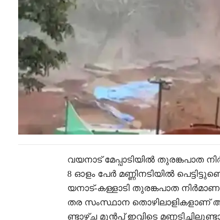
വയനാട് മേപ്പാടിയിൽ തുരങ്കപാത നിർ
8 ഓളം പേർ മണ്ണിനടിയിൽ പെട്ടിട്ടുണ്ട
യനാട്-കള്ളാടി തുരങ്കപാത നിർമാണ 
തര സംസ്ഥാന തൊഴിലാളികളാണ് അപക
ണ്ടാഴ്ച‌ മുൻപ് ഇവിടെ മണ്ണടിച്ചില