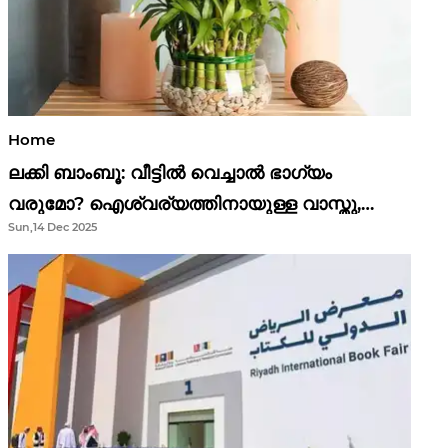
Home
ലക്കി ബാംബൂ: വീട്ടിൽ വെച്ചാൽ ഭാഗ്യം
വരുമോ? ഐശ്വര്യത്തിനായുള്ള വാസ്തു,
Sun,14 Dec 2025
ഫെങ് ഷൂയി വിശ്വാസങ്ങൾ