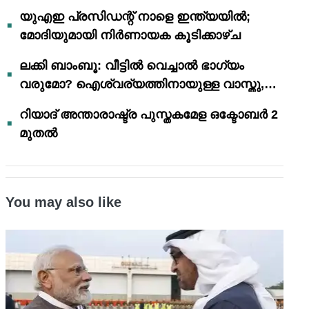
യുഎഇ പ്രസിഡന്റ് നാളെ ഇന്ത്യയിൽ;
മോദിയുമായി നിർണായക കൂടിക്കാഴ്ച
ലക്കി ബാംബൂ: വീട്ടിൽ വെച്ചാൽ ഭാഗ്യം
വരുമോ? ഐശ്വര്യത്തിനായുള്ള വാസ്തു,
ഫെങ് ഷൂയി വിശ്വാസങ്ങൾ
റിയാദ് അന്താരാഷ്ട്ര പുസ്തകമേള ഒക്ടോബർ 2
മുതൽ
You may also like