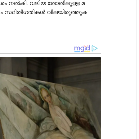
ിർദേശം നൽകി. വലിയ തോതിലുള്ള മ
ന്നും സ്ഥിതിഗതികൾ വിലയിരുത്തുക