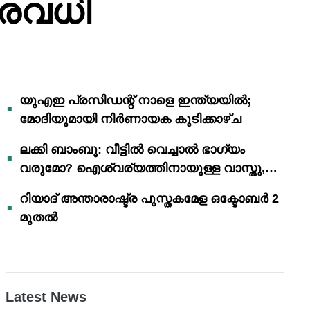
നിരവധി
യുഎഇ പ്രസിഡന്റ് നാളെ ഇന്ത്യയിൽ;
മോദിയുമായി നിർണായക കൂടിക്കാഴ്ച
ലക്കി ബാംബൂ: വീട്ടിൽ വെച്ചാൽ ഭാഗ്യം
വരുമോ? ഐശ്വര്യത്തിനായുള്ള വാസ്തു,
ഫെങ് ഷൂയി വിശ്വാസങ്ങൾ
റിയാദ് അന്താരാഷ്ട്ര പുസ്തകമേള ഒക്ടോബർ 2
മുതൽ
Latest News