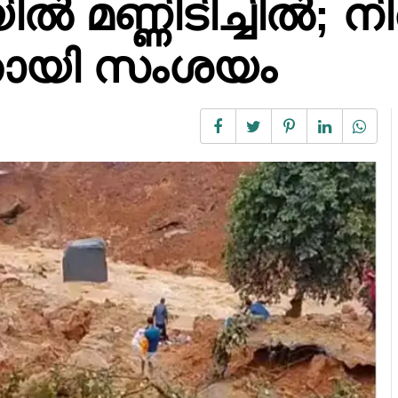
ിൽ മണ്ണിടിച്ചിൽ; 
യതായി സംശയം