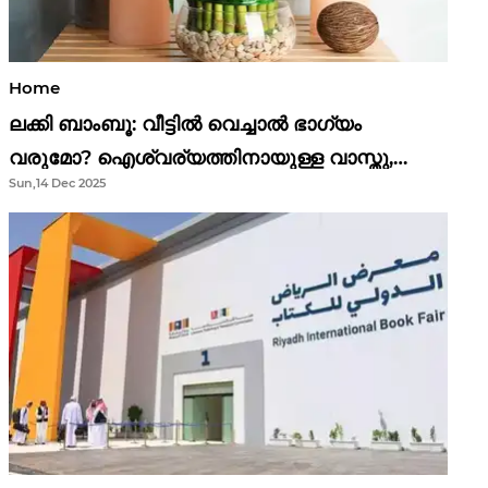
Home
ലക്കി ബാംബൂ: വീട്ടിൽ വെച്ചാൽ ഭാഗ്യം
വരുമോ? ഐശ്വര്യത്തിനായുള്ള വാസ്തു,
Sun,14 Dec 2025
ഫെങ് ഷൂയി വിശ്വാസങ്ങൾ