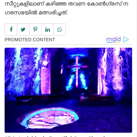
സീറ്റുകളിലാണ് കഴിഞ്ഞ തവണ കോൺഗ്രസ് ന
ഗരസഭയിൽ മത്സരിച്ചത്.