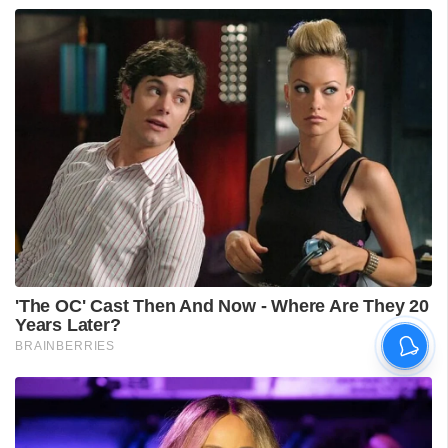
'കാതങ്ങൾ ദൂരെ'; 'ഇറ്റ്സ് എ
മെഡിക്കൽ മിറാക്കിൾ' ആദ്യ
ഗാനം പുറത്ത്