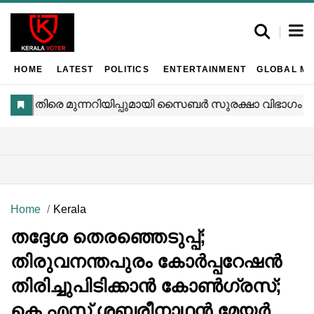
HOME
LATEST
POLITICS
ENTERTAINMENT
GLOBAL MA
Home
Kerala
തദ്ദേശ തെരഞ്ഞെടുപ്പ്;
തിരുവനന്തപുരം കോർപ്പറേഷൻ
തിരിച്ചുപിടിക്കാൻ കോൺഗ്രസ്;
കെ എസ് ശബരീനാഥൻ മേയർ