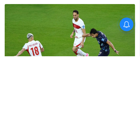
'കാതങ്ങൾ ദൂരെ'; 'ഇറ്റ്സ് എ
മെഡിക്കൽ മിറാക്കിൾ' ആദ്യ
ഗാനം പുറത്ത്