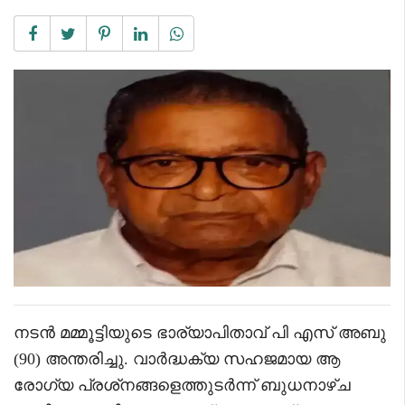
നടൻ മമ്മൂട്ടിയുടെ ഭാര്യാപിതാവ് പി എസ് അബു
(90) അന്തരിച്ചു. വാർദ്ധക്യ സഹജമായ ആ
രോഗ്യ പ്രശ്‌നങ്ങളെത്തുടർന്ന് ബുധനാഴ്ച