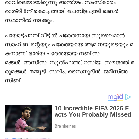
രാവിലെയായിരുന്നു അന്ത്യം. സംസ്‌കാരം
രാത്രി 8ന് കൊച്ചങ്ങാടി ചെമ്പിട്ടപള്ളി ഖബർ
സ്ഥാനിൽ നടക്കും.
പായാട്ട്പറമ്പ് വീട്ടിൽ പരേതനായ സുലൈമാൻ
സാഹിബിന്റെയും പരേതയായ ആമിനയുടെയും മ
കനാണ്. ഭാര്യ പരേതയായ നബീസ.
മക്കൾ: അസീസ്, സുൽഫത്ത്, റസിയ, സൗജത്ത് മ
രുമക്കൾ: മമ്മൂട്ടി, സലീം, സൈനുദ്ദീൻ, ജമീസ്അ
സീബ്