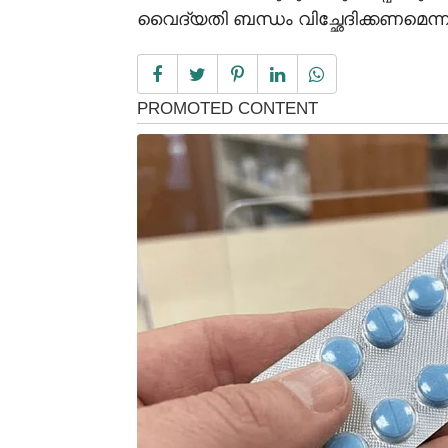
വൈദ്യതി ബന്ധം വിച്ഛേദിക്കണമെന്ന്