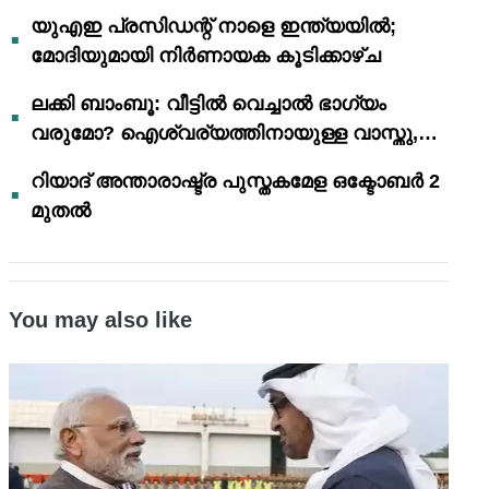
യുഎഇ പ്രസിഡന്റ് നാളെ ഇന്ത്യയിൽ;
മോദിയുമായി നിർണായക കൂടിക്കാഴ്ച
ലക്കി ബാംബൂ: വീട്ടിൽ വെച്ചാൽ ഭാഗ്യം
വരുമോ? ഐശ്വര്യത്തിനായുള്ള വാസ്തു,
ഫെങ് ഷൂയി വിശ്വാസങ്ങൾ
റിയാദ് അന്താരാഷ്ട്ര പുസ്തകമേള ഒക്ടോബർ 2
മുതൽ
You may also like