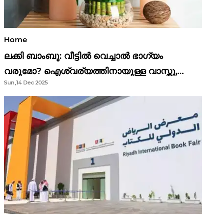
Home
ലക്കി ബാംബൂ: വീട്ടിൽ വെച്ചാൽ ഭാഗ്യം
വരുമോ? ഐശ്വര്യത്തിനായുള്ള വാസ്തു,
Sun,14 Dec 2025
ഫെങ് ഷൂയി വിശ്വാസങ്ങൾ