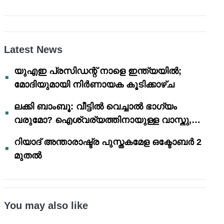
Latest News
യുഎഇ പ്രസിഡന്റ് നാളെ ഇന്ത്യയിൽ;
മോദിയുമായി നിർണായക കൂടിക്കാഴ്ച
ലക്കി ബാംബൂ: വീട്ടിൽ വെച്ചാൽ ഭാഗ്യം
വരുമോ? ഐശ്വര്യത്തിനായുള്ള വാസ്തു,
ഫെങ് ഷൂയി വിശ്വാസങ്ങൾ
റിയാദ് അന്താരാഷ്ട്ര പുസ്തകമേള ഒക്ടോബർ 2
മുതൽ
You may also like