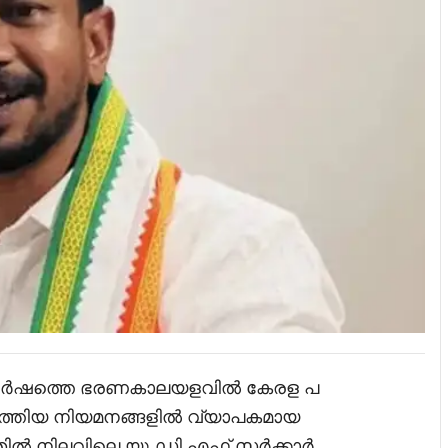
് വർഷത്തെ ഭരണകാലയളവിൽ കേരള പ
ടത്തിയ നിയമനങ്ങളിൽ വ്യാപകമായ
ം ഇതിൽ നിലവിലെ യു.ഡി.എഫ് സർക്കാർ