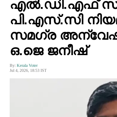
എൽ.ഡി.എഫ് സർക
പി.എസ്.സി നിയമ
സമഗ്ര അന്വേഷണം
ഒ.ജെ ജനീഷ്
By:
Kerala Voter
Jul 4, 2026, 18:53 IST