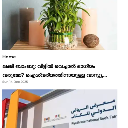
Home
ലക്കി ബാംബൂ: വീട്ടിൽ വെച്ചാൽ ഭാഗ്യം
വരുമോ? ഐശ്വര്യത്തിനായുള്ള വാസ്തു,
Sun,14 Dec 2025
ഫെങ് ഷൂയി വിശ്വാസങ്ങൾ