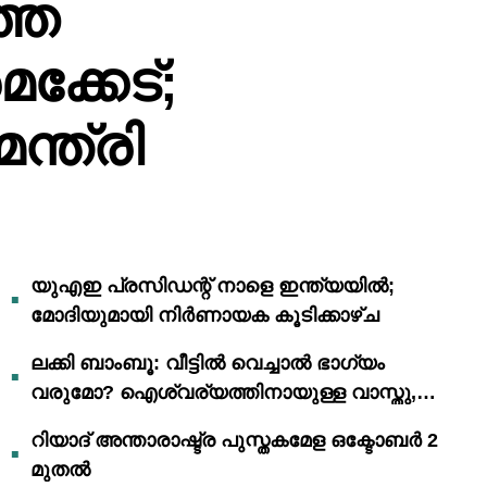
തെ
്കേട്;
്ത്രി
യുഎഇ പ്രസിഡന്റ് നാളെ ഇന്ത്യയിൽ;
മോദിയുമായി നിർണായക കൂടിക്കാഴ്ച
ലക്കി ബാംബൂ: വീട്ടിൽ വെച്ചാൽ ഭാഗ്യം
വരുമോ? ഐശ്വര്യത്തിനായുള്ള വാസ്തു,
ഫെങ് ഷൂയി വിശ്വാസങ്ങൾ
റിയാദ് അന്താരാഷ്ട്ര പുസ്തകമേള ഒക്ടോബർ 2
മുതൽ