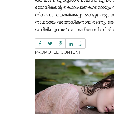
ത്തിലാണ് എപ്പോൾ പോലീസ്. ഏപ്രി
യോധികന്റെ കൊലപാതകവുമായും വി
നിഗമനം. കൊല്ലപ്പെട്ട രണ്ടുപേരും
നാഥരായ വയോധികനായിരുന്നു. ഒര
ടന്നിരിക്കുന്നത് ഇതാണ് പോലീസിൽ സ