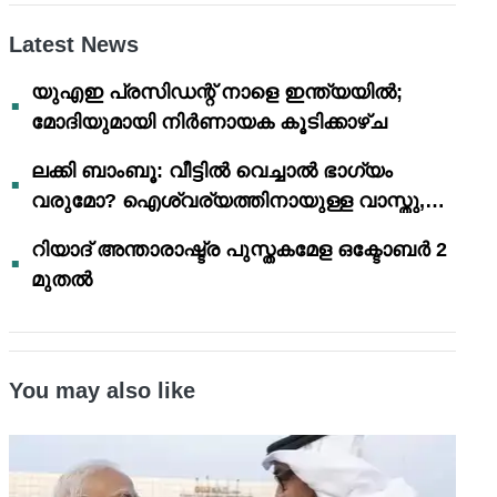
Latest News
യുഎഇ പ്രസിഡന്റ് നാളെ ഇന്ത്യയിൽ;
മോദിയുമായി നിർണായക കൂടിക്കാഴ്ച
ലക്കി ബാംബൂ: വീട്ടിൽ വെച്ചാൽ ഭാഗ്യം
വരുമോ? ഐശ്വര്യത്തിനായുള്ള വാസ്തു,
ഫെങ് ഷൂയി വിശ്വാസങ്ങൾ
റിയാദ് അന്താരാഷ്ട്ര പുസ്തകമേള ഒക്ടോബർ 2
മുതൽ
You may also like