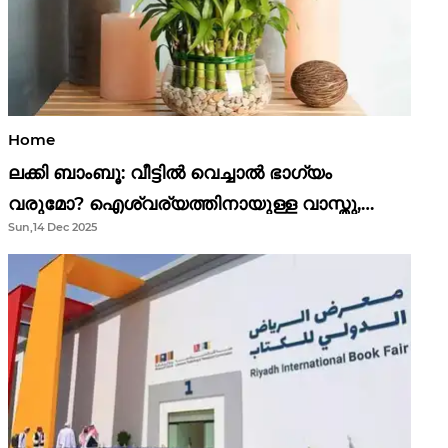
Home
ലക്കി ബാംബൂ: വീട്ടിൽ വെച്ചാൽ ഭാഗ്യം
വരുമോ? ഐശ്വര്യത്തിനായുള്ള വാസ്തു,
Sun,14 Dec 2025
ഫെങ് ഷൂയി വിശ്വാസങ്ങൾ