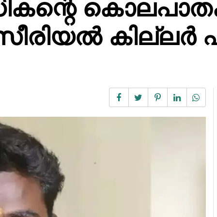
ികന്റെ കൊലപാത
 സീരിയൽ കില്ലർ എ