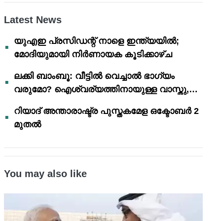
Latest News
യുഎഇ പ്രസിഡന്റ് നാളെ ഇന്ത്യയിൽ;
മോദിയുമായി നിർണായക കൂടിക്കാഴ്ച
ലക്കി ബാംബൂ: വീട്ടിൽ വെച്ചാൽ ഭാഗ്യം
വരുമോ? ഐശ്വര്യത്തിനായുള്ള വാസ്തു,
ഫെങ് ഷൂയി വിശ്വാസങ്ങൾ
റിയാദ് അന്താരാഷ്ട്ര പുസ്തകമേള ഒക്ടോബർ 2
മുതൽ
You may also like