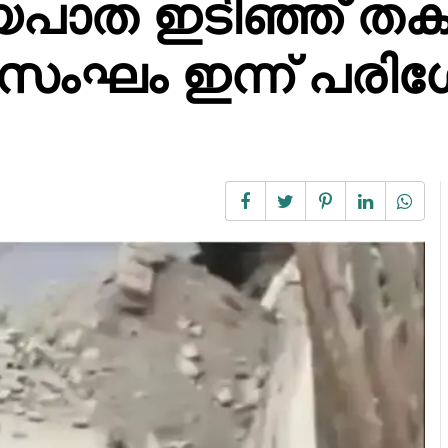
ശീയപാത ഇടിഞ്ഞ് തക
 സംഘം ഇന്ന് പര