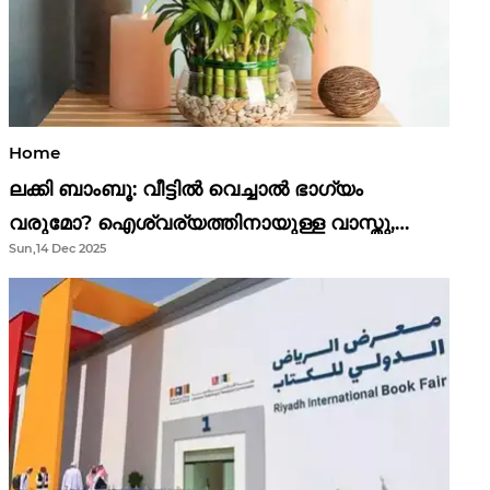
Home
ലക്കി ബാംബൂ: വീട്ടിൽ വെച്ചാൽ ഭാഗ്യം
വരുമോ? ഐശ്വര്യത്തിനായുള്ള വാസ്തു,
Sun,14 Dec 2025
ഫെങ് ഷൂയി വിശ്വാസങ്ങൾ