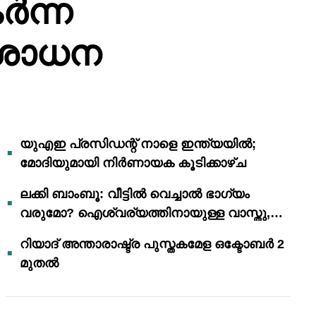
ർന്ന
ിശോധന
യുഎഇ പ്രസിഡന്റ് നാളെ ഇന്ത്യയിൽ;
മോദിയുമായി നിർണായക കൂടിക്കാഴ്ച
ലക്കി ബാംബൂ: വീട്ടിൽ വെച്ചാൽ ഭാഗ്യം
വരുമോ? ഐശ്വര്യത്തിനായുള്ള വാസ്തു,
ഫെങ് ഷൂയി വിശ്വാസങ്ങൾ
റിയാദ് അന്താരാഷ്ട്ര പുസ്തകമേള ഒക്ടോബർ 2
മുതൽ