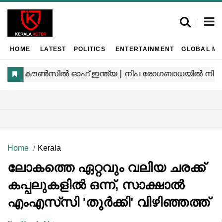
HOME
LATEST
POLITICS
ENTERTAINMENT
GLOBAL MA
Home
Kerala
ലോകത്തെ ഏറ്റവും വലിയ ചരക്ക്
കപ്പലുകളിൽ ഒന്ന്, സാക്ഷാൽ
എംഎസ്‌സി 'തുർക്കി' വിഴിഞ്ഞത്ത്