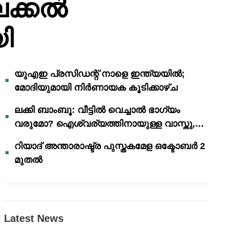
ലക്കൽ
യി
യുഎഇ പ്രസിഡന്റ് നാളെ ഇന്ത്യയിൽ;
മോദിയുമായി നിർണായക കൂടിക്കാഴ്ച
ലക്കി ബാംബൂ: വീട്ടിൽ വെച്ചാൽ ഭാഗ്യം
വരുമോ? ഐശ്വര്യത്തിനായുള്ള വാസ്തു,
ഫെങ് ഷൂയി വിശ്വാസങ്ങൾ
റിയാദ് അന്താരാഷ്ട്ര പുസ്തകമേള ഒക്ടോബർ 2
മുതൽ
Latest News