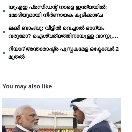
യുഎഇ പ്രസിഡന്റ് നാളെ ഇന്ത്യയിൽ;
മോദിയുമായി നിർണായക കൂടിക്കാഴ്ച
ലക്കി ബാംബൂ: വീട്ടിൽ വെച്ചാൽ ഭാഗ്യം
വരുമോ? ഐശ്വര്യത്തിനായുള്ള വാസ്തു,
ഫെങ് ഷൂയി വിശ്വാസങ്ങൾ
റിയാദ് അന്താരാഷ്ട്ര പുസ്തകമേള ഒക്ടോബർ 2
മുതൽ
You may also like