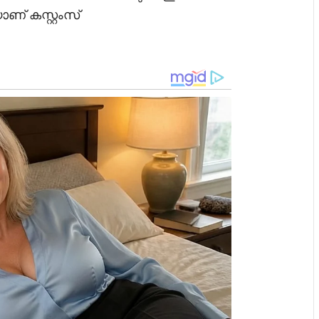
് കസ്റ്റംസ്