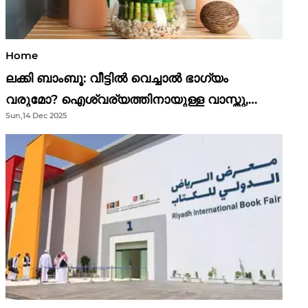
Home
ലക്കി ബാംബൂ: വീട്ടിൽ വെച്ചാൽ ഭാഗ്യം
വരുമോ? ഐശ്വര്യത്തിനായുള്ള വാസ്തു,
Sun,14 Dec 2025
ഫെങ് ഷൂയി വിശ്വാസങ്ങൾ