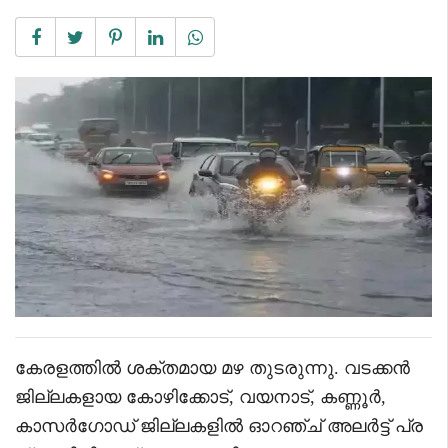
കേരളത്തിൽ ശക്തമായ മഴ തുടരുന്നു. വടക്കൻ
ജില്ലകളായ കോഴിക്കോട്, വയനാട്, കണ്ണൂർ,
കാസർഗോഡ് ജില്ലകളിൽ ഓറഞ്ച് അലർട്ട് പ്ര