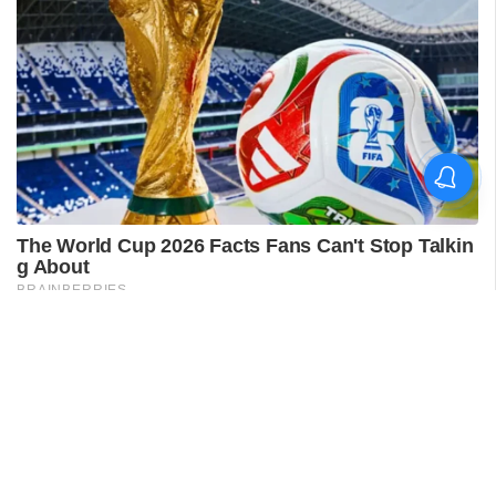
'കാതങ്ങൾ ദൂരെ'; 'ഇറ്റ്സ് എ
മെഡിക്കൽ മിറാക്കിൾ' ആദ്യ
ഗാനം പുറത്ത്