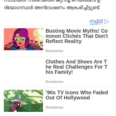
ദ്യോഗസ്ഥർ അന്വേഷണം ആരംഭിച്ചിട്ടുണ്ട്.