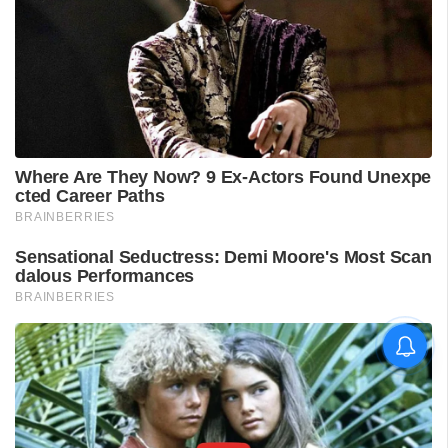
വിദ്യാർഥിയെ മർദിച്ചെന്ന
പരാതിയിൽ പാലക്കാട്
അധ്യാപകനെ
സസ്‌പെൻഡ് ചെയ്തു