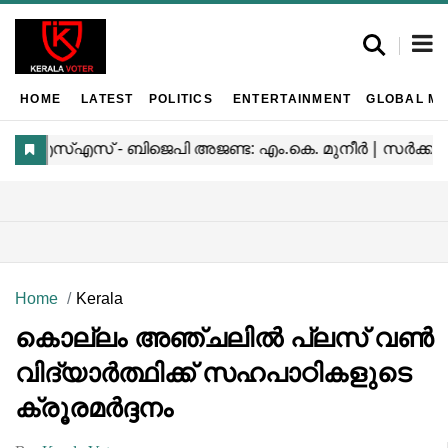
HOME
LATEST
POLITICS
ENTERTAINMENT
GLOBAL MA
Home
Kerala
കൊല്ലം അഞ്ചലിൽ പ്ലസ് വൺ
വിദ്യാർത്ഥിക്ക് സഹപാഠികളുടെ
ക്രൂരമർദ്ദനം