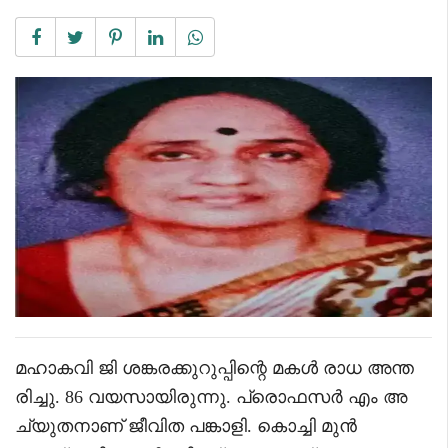
മഹാകവി ജി ശങ്കരക്കുറുപ്പിന്റെ മകൾ രാധ അന്ത
രിച്ചു. 86 വയസായിരുന്നു. പ്രൊഫസർ എം അ
ച്യുതനാണ് ജീവിത പങ്കാളി. കൊച്ചി മുൻ