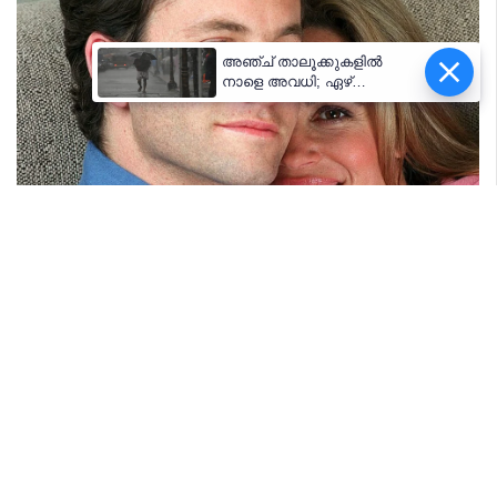
അഞ്ച് താലൂക്കുകളില്‍
നാളെ അവധി; ഏഴ്
ജില്ലകളില്‍ ഓറഞ്ച്
അലര്‍ട്ട്