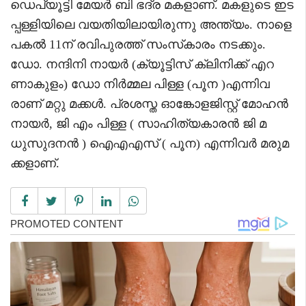
ഡെപ്യൂട്ടി മേയർ ബി ഭദ്ര മകളാണ്. മകളുടെ ഇട
പ്പള്ളിയിലെ വയതിയിലായിരുന്നു അന്ത്യം. നാളെ
പകൽ 11ന് രവിപുരത്ത് സംസ്‌കാരം നടക്കും.
ഡോ. നന്ദിനി നായർ (ക്യൂട്ടിസ് ക്ലിനിക്ക് എറ
ണാകുളം) ഡോ നിർമ്മല പിള്ള (പൂന )എന്നിവ
രാണ് മറ്റു മക്കൾ. പ്രശസ്ത ഓങ്കോളജിസ്റ്റ് മോഹൻ
നായർ, ജി എം പിള്ള ( സാഹിത്യകാരൻ ജി മ
ധുസുദനൻ ) ഐഎഎസ് ( പൂന) എന്നിവർ മരുമ
ക്കളാണ്.