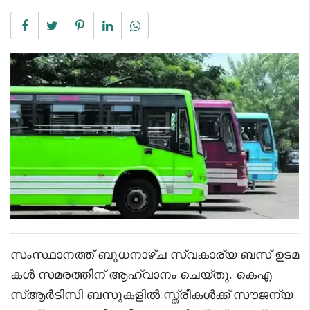
സംസ്ഥാനത്ത് ബുധനാഴ്ച സ്വകാര്യ ബസ് ഉടമ
കൾ സമരത്തിന് ആഹ്വാനം ചെയ്തു. കെഎ
സ്ആർടിസി ബസുകളിൽ സ്ത്രീകൾക്ക് സൗജന്യ