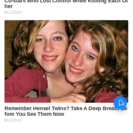
'കാതങ്ങൾ ദൂരെ'; 'ഇറ്റ്സ് എ
മെഡിക്കൽ മിറാക്കിൾ' ആദ്യ
ഗാനം പുറത്ത്