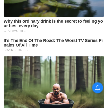
'കാതങ്ങൾ ദൂരെ'; 'ഇറ്റ്സ് എ
മെഡിക്കൽ മിറാക്കിൾ' ആദ്യ
ഗാനം പുറത്ത്