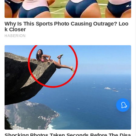
'കാതങ്ങൾ ദൂരെ'; 'ഇറ്റ്സ് എ
മെഡിക്കൽ മിറാക്കിൾ' ആദ്യ
ഗാനം പുറത്ത്