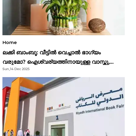
Home
ലക്കി ബാംബൂ: വീട്ടിൽ വെച്ചാൽ ഭാഗ്യം
വരുമോ? ഐശ്വര്യത്തിനായുള്ള വാസ്തു,
Sun,14 Dec 2025
ഫെങ് ഷൂയി വിശ്വാസങ്ങൾ