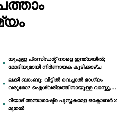
പത്താം
മ്യം
യുഎഇ പ്രസിഡന്റ് നാളെ ഇന്ത്യയിൽ;
മോദിയുമായി നിർണായക കൂടിക്കാഴ്ച
ലക്കി ബാംബൂ: വീട്ടിൽ വെച്ചാൽ ഭാഗ്യം
വരുമോ? ഐശ്വര്യത്തിനായുള്ള വാസ്തു,
ഫെങ് ഷൂയി വിശ്വാസങ്ങൾ
റിയാദ് അന്താരാഷ്ട്ര പുസ്തകമേള ഒക്ടോബർ 2
മുതൽ