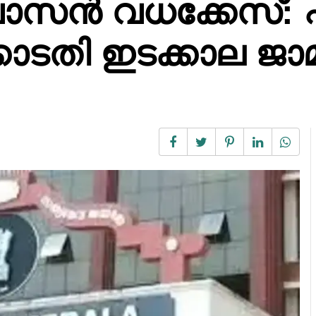
ിവാസൻ വധക്കേസ്: 
കോടതി ഇടക്കാല ജാ