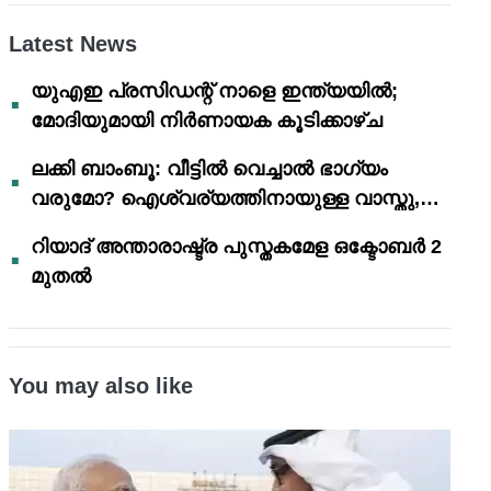
Latest News
യുഎഇ പ്രസിഡന്റ് നാളെ ഇന്ത്യയിൽ;
മോദിയുമായി നിർണായക കൂടിക്കാഴ്ച
ലക്കി ബാംബൂ: വീട്ടിൽ വെച്ചാൽ ഭാഗ്യം
വരുമോ? ഐശ്വര്യത്തിനായുള്ള വാസ്തു,
ഫെങ് ഷൂയി വിശ്വാസങ്ങൾ
റിയാദ് അന്താരാഷ്ട്ര പുസ്തകമേള ഒക്ടോബർ 2
മുതൽ
You may also like