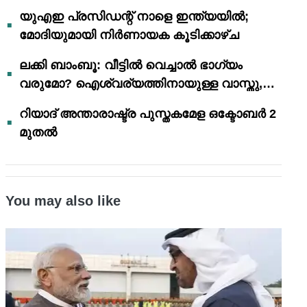
യുഎഇ പ്രസിഡന്റ് നാളെ ഇന്ത്യയിൽ;
മോദിയുമായി നിർണായക കൂടിക്കാഴ്ച
ലക്കി ബാംബൂ: വീട്ടിൽ വെച്ചാൽ ഭാഗ്യം
വരുമോ? ഐശ്വര്യത്തിനായുള്ള വാസ്തു,
ഫെങ് ഷൂയി വിശ്വാസങ്ങൾ
റിയാദ് അന്താരാഷ്ട്ര പുസ്തകമേള ഒക്ടോബർ 2
മുതൽ
You may also like