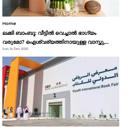
Home
ലക്കി ബാംബൂ: വീട്ടിൽ വെച്ചാൽ ഭാഗ്യം
വരുമോ? ഐശ്വര്യത്തിനായുള്ള വാസ്തു,
Sun,14 Dec 2025
ഫെങ് ഷൂയി വിശ്വാസങ്ങൾ