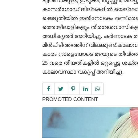
എറണാകുളം, ഇടുക്കി, തൃശ്ശൂർ, മലപ്പ
കാസർഗോഡ് ജില്ലകളിൽ യെല്ലോ അലേർട്
ക്കെടുതിയിൽ ഇതിനോടകം രണ്ട് മരണം റി
ത്തൊഴിലാളികളും തീരദേശവാസികളു
അധികൃതർ അറിയിച്ചു. കർണാടക തീ
മീൻപിടിത്തത്തിന് വിലക്കുണ്ട്.കാലാ
കാരം നാളെയോടെ മഴയുടെ തീവ്രത ക
25 വരെ തീയതികളിൽ ഒറ്റപ്പെട്ട ശക്ത
കാലാവസ്ഥാ വകുപ്പ് അറിയിച്ചു.