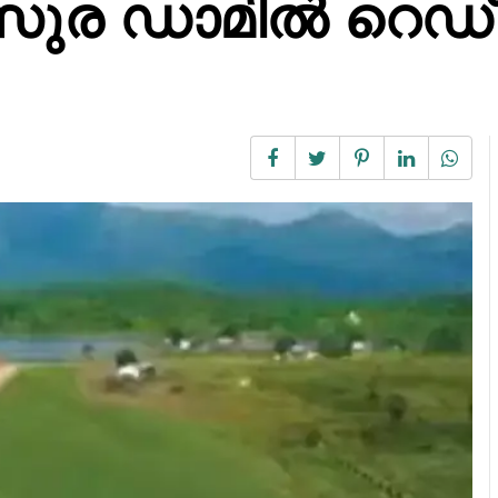
ുര ഡാമിൽ റെഡ്