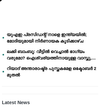
യുഎഇ പ്രസിഡന്റ് നാളെ ഇന്ത്യയിൽ;
മോദിയുമായി നിർണായക കൂടിക്കാഴ്ച
ലക്കി ബാംബൂ: വീട്ടിൽ വെച്ചാൽ ഭാഗ്യം
വരുമോ? ഐശ്വര്യത്തിനായുള്ള വാസ്തു,
ഫെങ് ഷൂയി വിശ്വാസങ്ങൾ
റിയാദ് അന്താരാഷ്ട്ര പുസ്തകമേള ഒക്ടോബർ 2
മുതൽ
Latest News