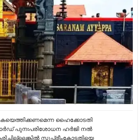
ികെയെത്തിക്കണമെന്ന ഹൈക്കോടതി
ബോർഡ് പുനഃപരിശോധന ഹർജി നൽ
ച്ചില്ലെങ്കിൽ സുപ്രീംകോടതിയെ