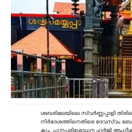
ശബരിമലയിലെ സ്വർണ്ണപ്പാളി തിര
നിർദേശത്തിനെതിരെ ദേവസ്വം 
കും. പുനപരിശോധന ഹർജി അംഗീകരി