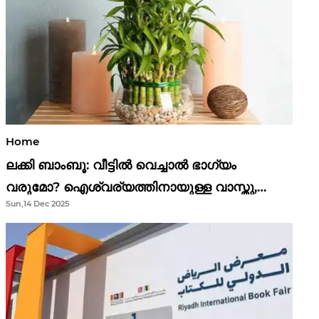
Home
ലക്കി ബാംബൂ: വീട്ടിൽ വെച്ചാൽ ഭാഗ്യം
വരുമോ? ഐശ്വര്യത്തിനായുള്ള വാസ്തു,
Sun,14 Dec 2025
ഫെങ് ഷൂയി വിശ്വാസങ്ങൾ