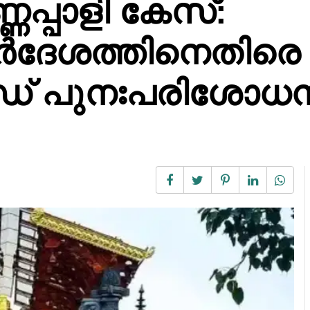
പ്പാളി കേസ്:
ർദേശത്തിനെതിരെ
ഡ് പുനഃപരിശോധ