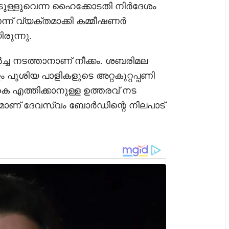
ാടുള്ളുവെന്ന ഹൈക്കോടതി നിർദേശം
്ന് വ്യക്തമാക്കി കമ്മീഷണർ
രുന്നു.
്ച നടത്താനാണ് നീക്കം. ശബരിമല
ം പൂശിയ പാളികളുടെ അറ്റകുറ്റപ്പണി
െ എത്തിക്കാനുള്ള ഉത്തരവ് നട
നുമാണ് ദേവസ്വം ബോർഡിന്റെ നിലപാട്