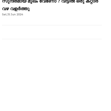
സുന്ദരമായ മുഖം വേണോ ? വീട്ടിൽ ഒരു കറ്റാർ
വഴ വളർത്തു
Sat,15 Jun 2024