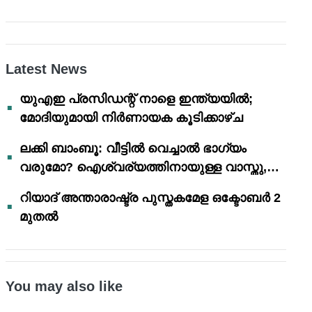
Latest News
യുഎഇ പ്രസിഡന്റ് നാളെ ഇന്ത്യയിൽ;
മോദിയുമായി നിർണായക കൂടിക്കാഴ്ച
ലക്കി ബാംബൂ: വീട്ടിൽ വെച്ചാൽ ഭാഗ്യം
വരുമോ? ഐശ്വര്യത്തിനായുള്ള വാസ്തു,
ഫെങ് ഷൂയി വിശ്വാസങ്ങൾ
റിയാദ് അന്താരാഷ്ട്ര പുസ്തകമേള ഒക്ടോബർ 2
മുതൽ
You may also like