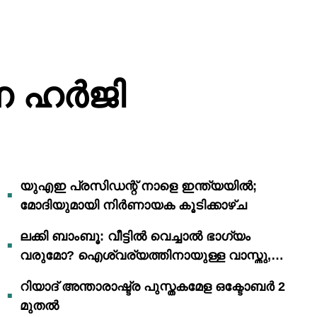
ന ഹർജി
യുഎഇ പ്രസിഡന്റ് നാളെ ഇന്ത്യയിൽ;
മോദിയുമായി നിർണായക കൂടിക്കാഴ്ച
ലക്കി ബാംബൂ: വീട്ടിൽ വെച്ചാൽ ഭാഗ്യം
വരുമോ? ഐശ്വര്യത്തിനായുള്ള വാസ്തു,
ഫെങ് ഷൂയി വിശ്വാസങ്ങൾ
റിയാദ് അന്താരാഷ്ട്ര പുസ്തകമേള ഒക്ടോബർ 2
മുതൽ