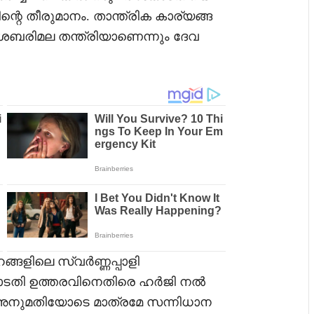
െ തീരുമാനം. താന്ത്രിക കാര്യങ്ങ
് ശബരിമല തന്ത്രിയാണെന്നും ദേവ
ങളിലെ സ്വർണ്ണപ്പാളി
ോടതി ഉത്തരവിനെതിരെ ഹർജി നൽ
 അനുമതിയോടെ മാത്രമേ സന്നിധാന