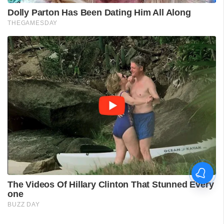
പുനലൂർ ആശുപത്രിയിലെ
സ്വീകരണം;
രോഗികൾക്കുണ്ടായ
ബുദ്ധിമുട്ടിൽ
ആരോഗ്യമന്ത്രിയുടെ
നിലപാട് തേടി
ഡിവൈഎഫ്‌ഐ