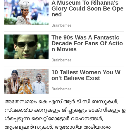
അതേസമയം കെ.എസ്.ആർ.ടി.സി ബസുകൾ,
സ്വകാര്യ കാറുകളും ജീപ്പുകളും ടാക്‌സികളും ഉ
ൾപ്പെടുന്ന ലൈറ്റ് മോട്ടോർ വാഹനങ്ങൾ,
ആംബുലൻസുകൾ, ആരോഗ്യ അടിയന്തര