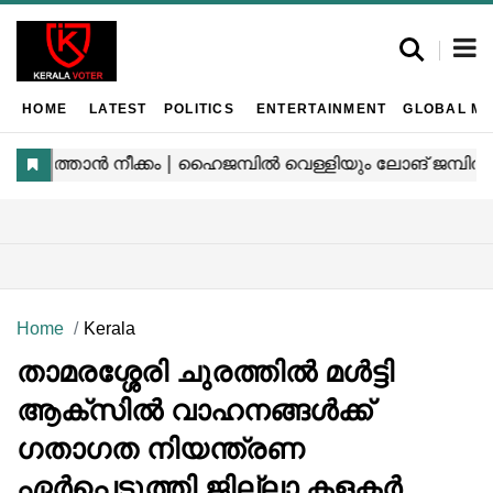
HOME
LATEST
POLITICS
ENTERTAINMENT
GLOBAL MA
Home
Kerala
താമരശ്ശേരി ചുരത്തിൽ മൾട്ടി
ആക്‌സിൽ വാഹനങ്ങൾക്ക്
ഗതാഗത നിയന്ത്രണ
ഏർപ്പെടുത്തി ജില്ലാ കളക്ടർ