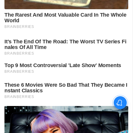
'കാതങ്ങൾ ദൂരെ'; 'ഇറ്റ്സ് എ
മെഡിക്കൽ മിറാക്കിൾ' ആദ്യ
ഗാനം പുറത്ത്