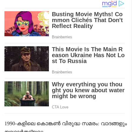
1990-കളിലെ കൊങ്കൺ വിരുദ്ധ സമരം: വാദങ്ങളും
യാഥാർത്ഥ്യവും