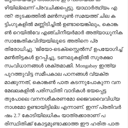
ഴിയില്ലെന്ന് പ്രവചിക്കപ്പെട്ടു. യാഥാർത്ഥ്യം എ
ന്ത്? തുടക്കത്തിൽ മൺസൂൺ സമയത്ത് ചില ക
ട്ടിംഗുകളിൽ മണ്ണിടിച്ചിൽ ഉണ്ടായെങ്കിലും, കൊങ്ക
ൺ റെയിൽവേ എഞ്ചിനീയർമാർ അത്യാധുനിക
സാങ്കേതികവിദ്യയിലൂടെ അതിനെ പ്ര
തിരോധിച്ചു. 'ജിയോ-ടെക്സ്റ്റൈൽസ്' ഉപയോഗിച്ച്
മൺതിട്ടകൾ ഉറപ്പിച്ചു, ടണലുകളിൽ സുരക്ഷാ
സംവിധാനങ്ങൾ ശക്തമാക്കി. Mongabay ഇന്ത്യ
പുറത്തുവിട്ട സമീപകാല പഠനങ്ങൾ വ്യക്ത
മാക്കുന്നത്, കൊങ്കൺ പാത കടന്നുപോകുന്ന വന
മേഖലകളിൽ പരിസ്ഥിതി വാദികൾ ഭയപ്പെട്ട
തുപോലെ വനനശീകരണമോ ജൈവവൈവിധ്യ
നാശമോ ഉണ്ടായിട്ടില്ല എന്നാണ്. ഇന്ന് പ്രതിവർ
ഷം 2.7 കോടിയിലധികം യാത്രക്കാരാണ് പ
രിസ്ഥിതിക്ക് കോട്ടമുണ്ടാക്കാത്ത ഈ ഹരിത പാത