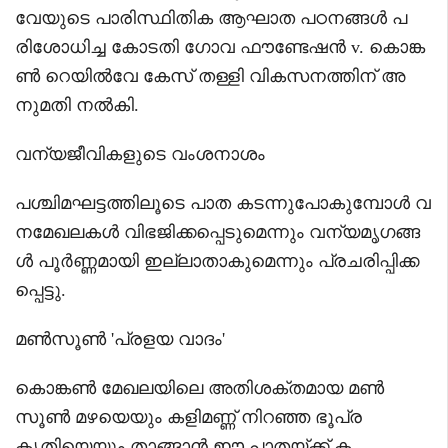
വേയുടെ പാരിസ്ഥിതിക ആഘാത പഠനങ്ങൾ പ
രിശോധിച്ച കോടതി ഗോവ ഫൗണ്ടേഷൻ‍ v. കൊങ്ക
ൺ റെയിൽവേ കേസ് തള്ളി വികസനത്തിന് അ
നുമതി നൽകി.
വന്യജീവികളുടെ വംശനാശം
പശ്ചിമഘട്ടത്തിലൂടെ പാത കടന്നുപോകുമ്പോൾ വ
നമേഖലകൾ വിഭജിക്കപ്പെടുമെന്നും വന്യമൃഗങ്ങ
ൾ പൂർണ്ണമായി ഇല്ലാതാകുമെന്നും പ്രചരിപ്പിക്ക
പ്പെട്ടു.
മൺസൂൺ 'പ്രളയ വാദം'
കൊങ്കൺ മേഖലയിലെ അതിശക്തമായ മൺ
സൂൺ മഴയെയും കളിമണ്ണ് നിറഞ്ഞ ഭൂപ്ര
കൃതിയെയും താങ്ങാൻ ഈ പാതയ്ക്ക് ക