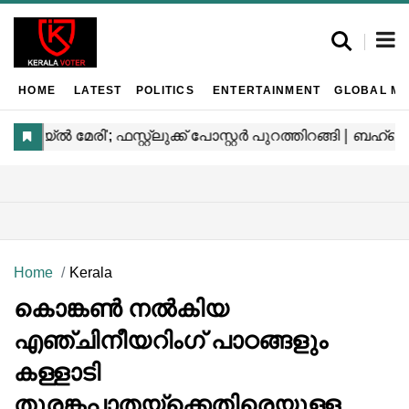
HOME
LATEST
POLITICS
ENTERTAINMENT
GLOBAL MA
Home
Kerala
കൊങ്കൺ നൽകിയ
എഞ്ചിനീയറിംഗ് പാഠങ്ങളും
കള്ളാടി
തുരങ്കപാതയ്‌ക്കെതിരെയുള്ള