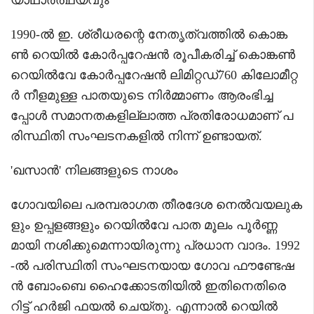
1990-ൽ ഇ. ശ്രീധരന്റെ നേതൃത്വത്തിൽ കൊങ്ക
ൺ റെയിൽ കോർപ്പറേഷൻ രൂപീകരിച്ച് കൊങ്കൺ
റെയിൽവേ കോർപ്പറേഷൻ‍ ലിമിറ്റഡ്760 കിലോമീറ്റ
ർ നീളമുള്ള പാതയുടെ നിർമ്മാണം ആരംഭിച്ച
പ്പോൾ സമാനതകളില്ലാത്ത പ്രതിരോധമാണ് പ
രിസ്ഥിതി സംഘടനകളിൽ നിന്ന് ഉണ്ടായത്.
'ഖസാൻ' നിലങ്ങളുടെ നാശം
ഗോവയിലെ പരമ്പരാഗത തീരദേശ നെൽവയലുക
ളും ഉപ്പളങ്ങളും റെയിൽവേ പാത മൂലം പൂർണ്ണ
മായി നശിക്കുമെന്നായിരുന്നു പ്രധാന വാദം. 1992
-ൽ പരിസ്ഥിതി സംഘടനയായ ഗോവ ഫൗണ്ടേഷ
ൻ‍ ബോംബെ ഹൈക്കോടതിയിൽ ഇതിനെതിരെ
റിട്ട് ഹർജി ഫയൽ ചെയ്തു. എന്നാൽ റെയിൽ