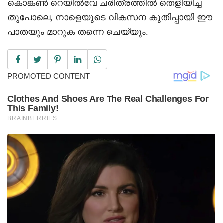
കൊങ്കൺ റെയിൽവേ ചരിത്രത്തിൽ തെളിയിച്ച
തുപോലെ, നാളെയുടെ വികസന കുതിപ്പായി ഈ
പാതയും മാറുക തന്നെ ചെയ്യും.