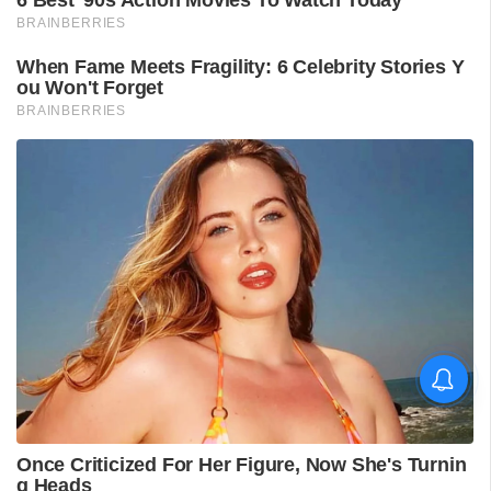
വിദ്യാർഥിയെ മർദിച്ചെന്ന
പരാതിയിൽ പാലക്കാട്
അധ്യാപകനെ
സസ്‌പെൻഡ് ചെയ്തു