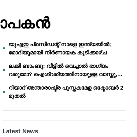
യാപകൻ
യുഎഇ പ്രസിഡന്റ് നാളെ ഇന്ത്യയിൽ;
മോദിയുമായി നിർണായക കൂടിക്കാഴ്ച
ലക്കി ബാംബൂ: വീട്ടിൽ വെച്ചാൽ ഭാഗ്യം
വരുമോ? ഐശ്വര്യത്തിനായുള്ള വാസ്തു,
ഫെങ് ഷൂയി വിശ്വാസങ്ങൾ
റിയാദ് അന്താരാഷ്ട്ര പുസ്തകമേള ഒക്ടോബർ 2
മുതൽ
Latest News