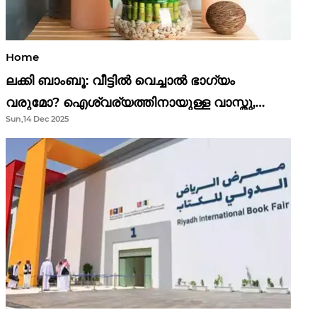
Home
ലക്കി ബാംബൂ: വീട്ടിൽ വെച്ചാൽ ഭാഗ്യം
വരുമോ? ഐശ്വര്യത്തിനായുള്ള വാസ്തു,
Sun,14 Dec 2025
ഫെങ് ഷൂയി വിശ്വാസങ്ങൾ