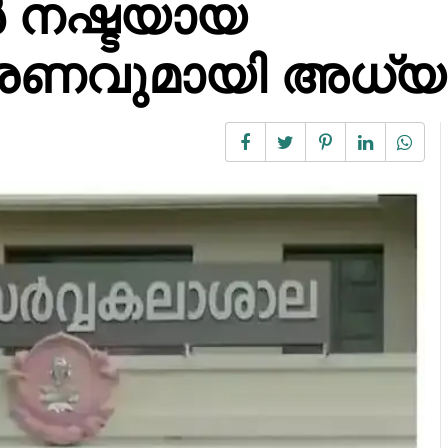
ൾ നഷ്ടയായ
കരണവുമായി അധ്