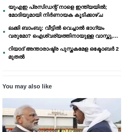
യുഎഇ പ്രസിഡന്റ് നാളെ ഇന്ത്യയിൽ;
മോദിയുമായി നിർണായക കൂടിക്കാഴ്ച
ലക്കി ബാംബൂ: വീട്ടിൽ വെച്ചാൽ ഭാഗ്യം
വരുമോ? ഐശ്വര്യത്തിനായുള്ള വാസ്തു,
ഫെങ് ഷൂയി വിശ്വാസങ്ങൾ
റിയാദ് അന്താരാഷ്ട്ര പുസ്തകമേള ഒക്ടോബർ 2
മുതൽ
You may also like