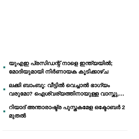
യുഎഇ പ്രസിഡന്റ് നാളെ ഇന്ത്യയിൽ;
മോദിയുമായി നിർണായക കൂടിക്കാഴ്ച
ലക്കി ബാംബൂ: വീട്ടിൽ വെച്ചാൽ ഭാഗ്യം
വരുമോ? ഐശ്വര്യത്തിനായുള്ള വാസ്തു,
ഫെങ് ഷൂയി വിശ്വാസങ്ങൾ
റിയാദ് അന്താരാഷ്ട്ര പുസ്തകമേള ഒക്ടോബർ 2
മുതൽ