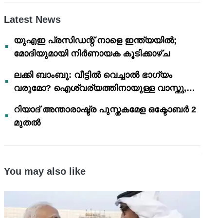
Latest News
യുഎഇ പ്രസിഡന്റ് നാളെ ഇന്ത്യയിൽ;
മോദിയുമായി നിർണായക കൂടിക്കാഴ്ച
ലക്കി ബാംബൂ: വീട്ടിൽ വെച്ചാൽ ഭാഗ്യം
വരുമോ? ഐശ്വര്യത്തിനായുള്ള വാസ്തു,
ഫെങ് ഷൂയി വിശ്വാസങ്ങൾ
റിയാദ് അന്താരാഷ്ട്ര പുസ്തകമേള ഒക്ടോബർ 2
മുതൽ
You may also like