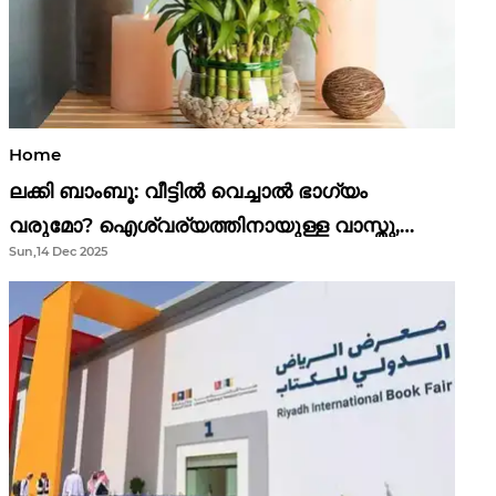
Home
ലക്കി ബാംബൂ: വീട്ടിൽ വെച്ചാൽ ഭാഗ്യം
വരുമോ? ഐശ്വര്യത്തിനായുള്ള വാസ്തു,
Sun,14 Dec 2025
ഫെങ് ഷൂയി വിശ്വാസങ്ങൾ