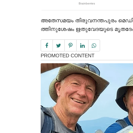
അതേസമയം തിരുവനന്തപുരം മെഡിക്
ത്തിനുശേഷം ഋതുവേദയുടെ മൃതദേഹം 