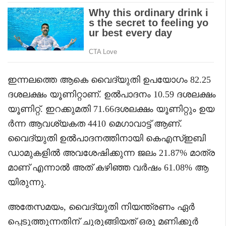
ഇന്നലത്തെ ആകെ വൈദ്യുതി ഉപയോഗം 82.25
ദശലക്ഷം യൂണിറ്റാണ്. ഉൽപാദനം 10.59 ദശലക്ഷം
യൂണിറ്റ്. ഇറക്കുമതി 71.66ദശലക്ഷം യൂണിറ്റും ഉയ
ർന്ന ആവശ്യകത 4410 മെഗാവാട്ട് ആണ്.
വൈദ്യുതി ഉൽപാദനത്തിനായി കെഎസ്ഇബി
ഡാമുകളിൽ അവശേഷിക്കുന്ന ജലം 21.87% മാത്ര
മാണ് എന്നാൽ അത് കഴിഞ്ഞ വർഷം 61.08% ആ
യിരുന്നു.
അതേസമയം, വൈദ്യുതി നിയന്ത്രണം ഏർ
പ്പെടുത്തുന്നതിന് ചുരുങ്ങിയത് ഒരു മണിക്കൂർ