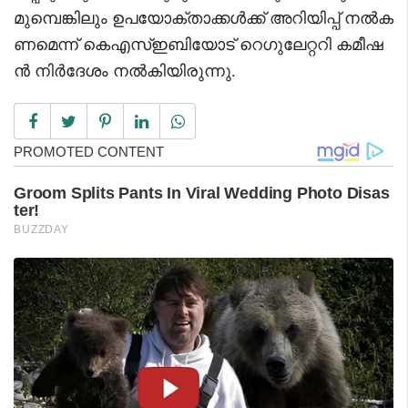
മുമ്പെങ്കിലും ഉപയോക്താക്കൾക്ക് അറിയിപ്പ് നൽക
ണമെന്ന് കെഎസ്ഇബിയോട് റെഗുലേറ്ററി കമീഷ
ൻ നിർദേശം നൽകിയിരുന്നു.