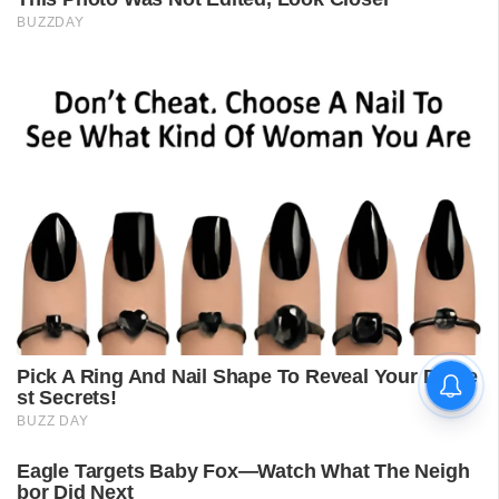
'കാതങ്ങൾ ദൂരെ'; 'ഇറ്റ്സ് എ
മെഡിക്കൽ മിറാക്കിൾ' ആദ്യ
ഗാനം പുറത്ത്