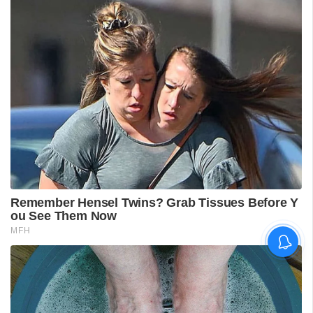
ടി ജി മോഹന്‍ദാസിന്റെ
അറസ്റ്റ് രേഖപ്പെടുത്തി; ഇന്ന്
കോടതിയില്‍ ഹാജരാക്കും