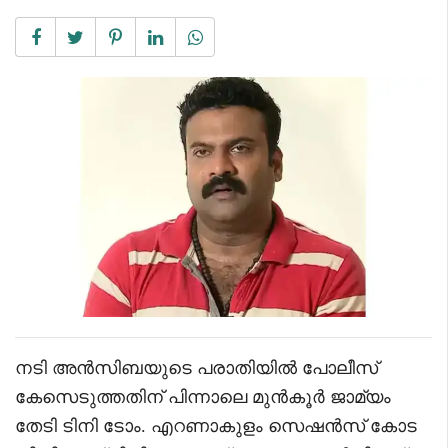
നടി അൻസിബയുടെ പരാതിയിൽ പോലീസ്
കേസെടുത്തതിന് പിന്നാലെ മുൻകൂർ ജാമ്യം
തേടി ടിനി ടോം. എറണാകുളം സെഷൻസ് കോട