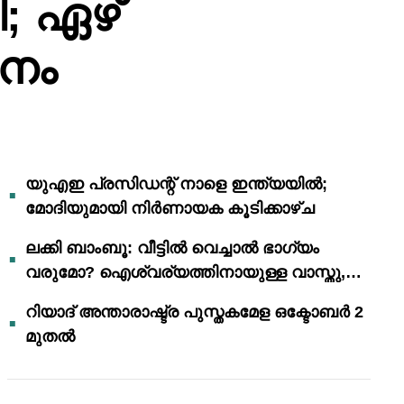
ി; ഏഴ്
തനം
യുഎഇ പ്രസിഡന്റ് നാളെ ഇന്ത്യയിൽ;
മോദിയുമായി നിർണായക കൂടിക്കാഴ്ച
ലക്കി ബാംബൂ: വീട്ടിൽ വെച്ചാൽ ഭാഗ്യം
വരുമോ? ഐശ്വര്യത്തിനായുള്ള വാസ്തു,
ഫെങ് ഷൂയി വിശ്വാസങ്ങൾ
റിയാദ് അന്താരാഷ്ട്ര പുസ്തകമേള ഒക്ടോബർ 2
മുതൽ