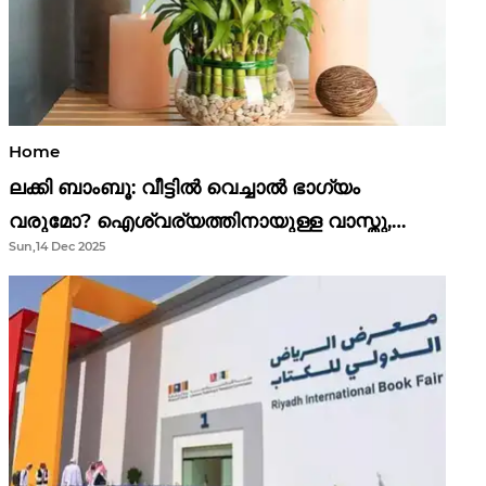
Home
ലക്കി ബാംബൂ: വീട്ടിൽ വെച്ചാൽ ഭാഗ്യം
വരുമോ? ഐശ്വര്യത്തിനായുള്ള വാസ്തു,
Sun,14 Dec 2025
ഫെങ് ഷൂയി വിശ്വാസങ്ങൾ