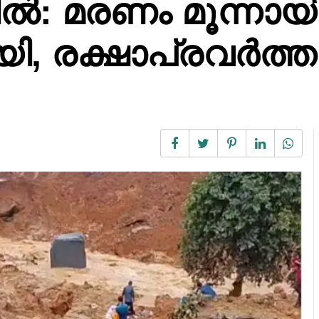
ചിൽ: മരണം മൂന്നായ
, രക്ഷാപ്രവർത്