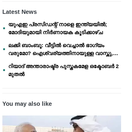
Latest News
യുഎഇ പ്രസിഡന്റ് നാളെ ഇന്ത്യയിൽ;
മോദിയുമായി നിർണായക കൂടിക്കാഴ്ച
ലക്കി ബാംബൂ: വീട്ടിൽ വെച്ചാൽ ഭാഗ്യം
വരുമോ? ഐശ്വര്യത്തിനായുള്ള വാസ്തു,
ഫെങ് ഷൂയി വിശ്വാസങ്ങൾ
റിയാദ് അന്താരാഷ്ട്ര പുസ്തകമേള ഒക്ടോബർ 2
മുതൽ
You may also like