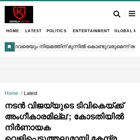
HOME
LATEST
POLITICS
ENTERTAINMENT
GLOBAL MA
Home
Latest
നടൻ വിജയ്‌യുടെ ടിവികെയ്ക്ക്
അംഗീകാരമില്ല'; കോടതിയിൽ
നിർണായക
വെളിപ്പെടുത്തലുമായി കേന്ദ്ര