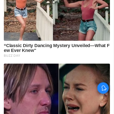
'കാതങ്ങൾ ദൂരെ'; 'ഇറ്റ്സ് എ
മെഡിക്കൽ മിറാക്കിൾ' ആദ്യ
ഗാനം പുറത്ത്