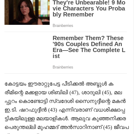
കോട്ടയം ഈരാറ്റുപേട്ട പീടിക്കൽ അബ്ദുൾ ക
രീമിന്റെ മക്കളായ ശിബിലി (47), ശാദുലി (45), മല
പ്പുറം കൊണ്ടോട്ടി സ്വദേശി സൈനുദ്ദീന്റെ മകൻ
ഇ.ടി. ഷറഫുദ്ദീൻ (43) എന്നിവരാണ് വധശിക്ഷാപ്പ
ട്ടികയിലുള്ള മലയാളികൾ. ആലുവ കുഞ്ഞനിക്കര
പെരുന്തല്ലി മുഹമ്മദ് അൻസാറിനാണ് (45) ജീവപ