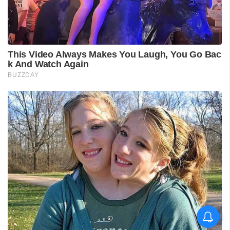
പുനലൂർ ആശുപത്രിയിലെ
സ്വീകരണം;