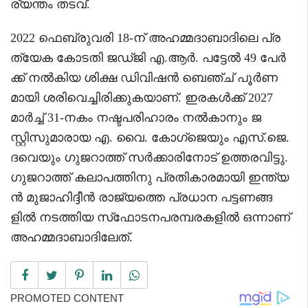
ര്യന്തം തടവ്.
2022 ഫെബ്രുവരി 18-ന് അഹമ്മദാബാദിലെ പ്ര
ത്യേക കോടതി ജഡ്ജി എ.ആർ. പട്ടേൽ 49 പേർ
ക്ക് നൽകിയ ശിക്ഷ ഡിവിഷൻ ബെഞ്ച് പൂർണ
മായി ശരിവെച്ചിരിക്കുകയാണ്. ഇരകൾക്ക് 2027
മാർച്ച് 31-നകം നഷ്ടപരിഹാരം നൽകാനും ജ
സ്റ്റിസുമാരായ എ. വൈ. കോഗ്‌ജെയും എസ്.ജെ.
ദവെയും ഗുജറാത്ത് സർക്കാരിനോട് ഉത്തരവിട്ടു.
ഗുജറാത്ത് കലാപത്തിനു പ്രതികാരമായി ഇന്ത്യ
ൻ മുജാഹിദ്ദീൻ രാജ്യത്തെ പ്രധാന പട്ടണങ്ങ
ളിൽ നടത്തിയ സ്‌ഫോടനപരമ്പരകളിൽ ഒന്നാണ്
അഹമ്മദാബാദിലേത്.