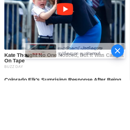
ലഹരികേസ് പ്രതികളായ
സ്ത്രീകളുടെ ദൃശ്യങ്ങൾ
പകർത്തി പ്രചരിപ്പിക്കരുത്:
എക്സൈസ്
ഉദ്യോഗസ്ഥർക്ക് പുതിയ
മാർഗനിർദേശം