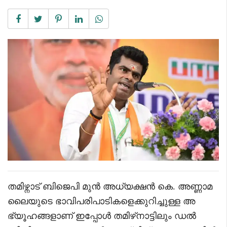
തമിഴ്നാട് ബിജെപി മുൻ അധ്യക്ഷൻ കെ. അണ്ണാമ
ലൈയുടെ ഭാവിപരിപാടികളെക്കുറിച്ചുള്ള അ
ഭ്യൂഹങ്ങളാണ് ഇപ്പോൾ തമിഴ്‌നാട്ടിലും ഡൽ