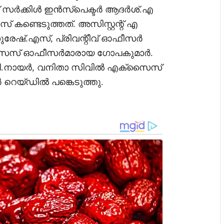
സ് സർക്കിൾ ഇൻസ്‌പെക്ടർ ആദർശ്.എ
 കണ്ടെടുത്തത്. അസിസ്റ്റന്റ് എ
ുരേഷ്.എസ്, പ്രിവന്റീവ് ഓഫീസർ
്‌സൈസ് ഓഫീസർമാരായ ഗോപകുമാർ.
.പി.നായർ, വനിതാ സിവിൽ എക്‌സൈസ്
റെയ്ഡിൽ പങ്കെടുത്തു.