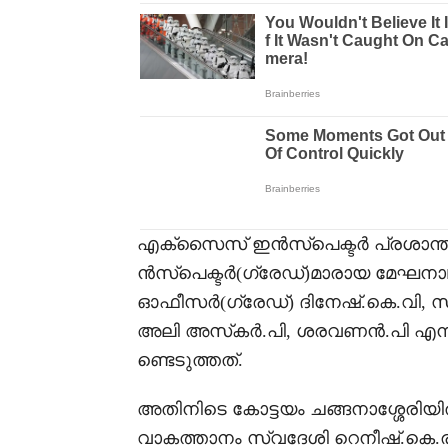
എക്‌സൈസ് ഇൻസ്പെക്ടർ പ്രശാന്ത്
ൻസ്പെക്ടർ(ഗ്രേഡ്)മാരായ മേഘനാഥ്.ഡ
ഓഫീസർ(ഗ്രേഡ്) ദിനേഷ്.കെ.വി
അലി അസ്‌കർ.പി, ശരവണൻ.പി എന്
ണ്ടെടുത്തത്.
അതിനിടെ കോട്ടയം ചങ്ങനാശ്ശേരിയ
വാകത്താനം സ്വദേശി റെനീഷ്.കെ