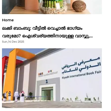
Home
ലക്കി ബാംബൂ: വീട്ടിൽ വെച്ചാൽ ഭാഗ്യം
വരുമോ? ഐശ്വര്യത്തിനായുള്ള വാസ്തു,
Sun,14 Dec 2025
ഫെങ് ഷൂയി വിശ്വാസങ്ങൾ