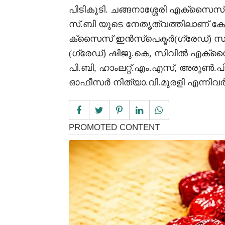
പിടികൂടി. ചങ്ങനാശ്ശേരി എക്‌സൈ
സ്.ബി യുടെ നേതൃത്വത്തിലാണ് കേസ്
ക്‌സൈസ് ഇൻസ്‌പെക്ടർ(ഗ്രേഡ്) സ
(ഗ്രേഡ്) ഷിജു.കെ, സിവിൽ എക
പി.ബി, ഹാംലറ്റ്.എം.എസ്, അരുൺ
ഓഫീസർ നിത്യാ.വി.മുരളി എന്നിവർ 