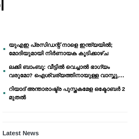
ി
യുഎഇ പ്രസിഡന്റ് നാളെ ഇന്ത്യയിൽ;
മോദിയുമായി നിർണായക കൂടിക്കാഴ്ച
ലക്കി ബാംബൂ: വീട്ടിൽ വെച്ചാൽ ഭാഗ്യം
വരുമോ? ഐശ്വര്യത്തിനായുള്ള വാസ്തു,
ഫെങ് ഷൂയി വിശ്വാസങ്ങൾ
റിയാദ് അന്താരാഷ്ട്ര പുസ്തകമേള ഒക്ടോബർ 2
മുതൽ
Latest News