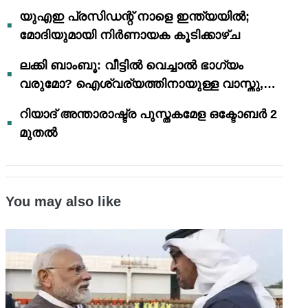
യുഎഇ പ്രസിഡന്റ് നാളെ ഇന്ത്യയിൽ;
മോദിയുമായി നിർണായക കൂടിക്കാഴ്ച
ലക്കി ബാംബൂ: വീട്ടിൽ വെച്ചാൽ ഭാഗ്യം
വരുമോ? ഐശ്വര്യത്തിനായുള്ള വാസ്തു,
ഫെങ് ഷൂയി വിശ്വാസങ്ങൾ
റിയാദ് അന്താരാഷ്ട്ര പുസ്തകമേള ഒക്ടോബർ 2
മുതൽ
You may also like