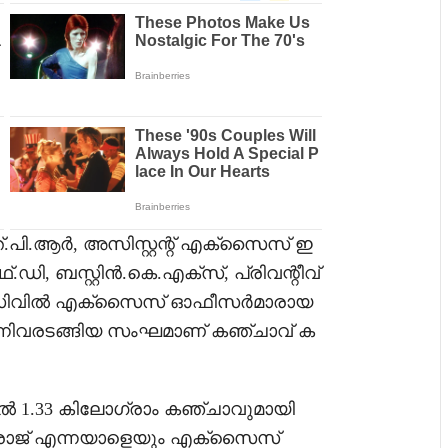
.പി.ആർ, അസിസ്റ്റന്റ് എക്‌സൈസ് ഇ
ി, ബസ്റ്റിൻ.കെ.എക്‌സ്, പ്രിവന്റീവ്
, സിവിൽ എക്‌സൈസ് ഓഫീസർമാരായ
നിവരടങ്ങിയ സംഘമാണ് കഞ്ചാവ് ക
ിൽ 1.33 കിലോഗ്രാം കഞ്ചാവുമായി
.രാജ് എന്നയാളെയും എക്‌സൈസ്