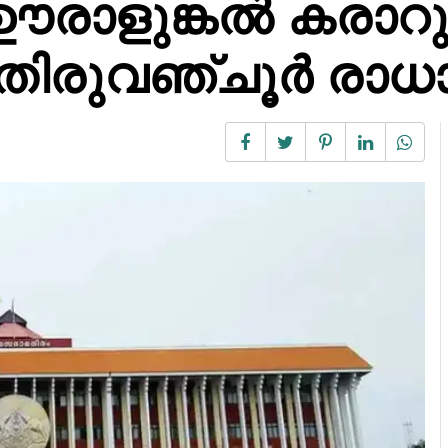
രാളുങ്കൽ കരാറ
്കർ തിരുവഞ്ചൂർ രാ