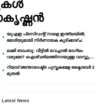
ുകൾ
ധാകൃഷ്ണൻ
യുഎഇ പ്രസിഡന്റ് നാളെ ഇന്ത്യയിൽ;
മോദിയുമായി നിർണായക കൂടിക്കാഴ്ച
ലക്കി ബാംബൂ: വീട്ടിൽ വെച്ചാൽ ഭാഗ്യം
വരുമോ? ഐശ്വര്യത്തിനായുള്ള വാസ്തു,
ഫെങ് ഷൂയി വിശ്വാസങ്ങൾ
റിയാദ് അന്താരാഷ്ട്ര പുസ്തകമേള ഒക്ടോബർ 2
മുതൽ
Latest News