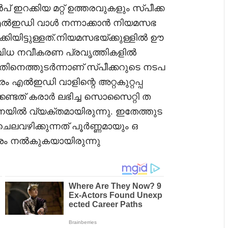
് ഇറക്കിയ മറ്റ് ഉത്തരവുകളും സ്പീക്ക
മാണ് എൽഇഡി വാൾ നന്നാക്കാൻ നിയമസഭ
്കിയിട്ടുള്ളത്.നിയമസഭയ്ക്കുള്ളിൽ ഊ
ിവിധ നവീകരണ പ്രവൃത്തികളിൽ
ിനെത്തുടർന്നാണ് സ്പീക്കറുടെ നടപ
 എൽഇഡി വാളിന്റെ അറ്റകുറ്റപ്പ
േണ്ടത് കരാർ ലഭിച്ച സൊസൈറ്റി ത
യിൽ വ്യക്തമായിരുന്നു. ഇതേത്തുട
വഴിക്കുന്നത് പൂർണ്ണമായും ഒ
േശം നൽകുകയായിരുന്നു