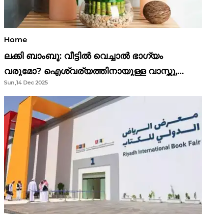
Home
ലക്കി ബാംബൂ: വീട്ടിൽ വെച്ചാൽ ഭാഗ്യം
വരുമോ? ഐശ്വര്യത്തിനായുള്ള വാസ്തു,
Sun,14 Dec 2025
ഫെങ് ഷൂയി വിശ്വാസങ്ങൾ