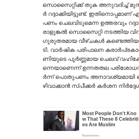
സൊസൈറ്റിക്ക് തുക അനുവദിച്ച് മുൻപ
ർ റദ്ദാക്കിയിട്ടുണ്ട്. ഇതിനൊപ്പ
പണം ചെലവിടുമെന്ന ഉത്തരവും റദ്ദാക
രാളുങ്കൽ സൊസൈറ്റി നടത്തിയ വ
ഗുരുതരമായ വീഴ്ചകൾ കണ്ടെത്തിയത
ടി. വാർഷിക പരിപാലന കരാർപ്രകാരം
ണിയുടെ പൂർണ്ണമായ ചെലവ് വഹിക്ക
ന്നെയാണെന്ന് ഉന്നതതല പരിശോധന
ർന്ന് പൊതുപണം അനാവശ്യമായി ചെല
ഴിവാക്കാൻ സ്പീക്കർ കർശന നിർദ്ദ