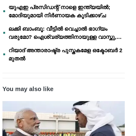
യുഎഇ പ്രസിഡന്റ് നാളെ ഇന്ത്യയിൽ;
മോദിയുമായി നിർണായക കൂടിക്കാഴ്ച
ലക്കി ബാംബൂ: വീട്ടിൽ വെച്ചാൽ ഭാഗ്യം
വരുമോ? ഐശ്വര്യത്തിനായുള്ള വാസ്തു,
ഫെങ് ഷൂയി വിശ്വാസങ്ങൾ
റിയാദ് അന്താരാഷ്ട്ര പുസ്തകമേള ഒക്ടോബർ 2
മുതൽ
You may also like