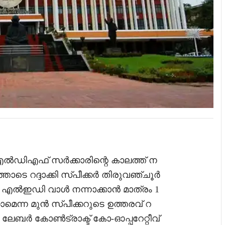
 എൽഡിഎഫ് സർക്കാരിന്റെ കാലത്ത് ന
െ റദ്ദാക്കി സ്പീക്കർ തിരുവഞ്ചൂർ
െ എൽഇഡി വാൾ നന്നാക്കാൻ മാത്രം 1
െന്ന മുൻ സ്പീക്കറുടെ ഉത്തരവ് റ
ൽ ലേബർ കോൺട്രാക്ട് കോ-ഓപ്പറേറ്റീവ്