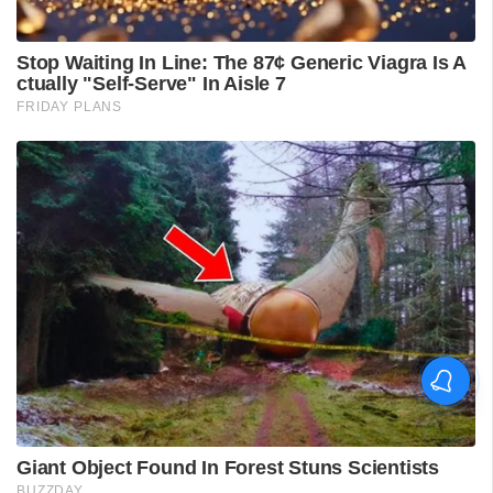
'കാതങ്ങൾ ദൂരെ'; 'ഇറ്റ്സ് എ
മെഡിക്കൽ മിറാക്കിൾ' ആദ്യ
ഗാനം പുറത്ത്